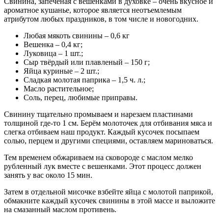
Свинина, запечёная с вешенками в духовке – очень вкусное и
ароматное кушанье, которое является неотъемлемым
атрибутом любых праздников, в том числе и новогодних.
Любая мякоть свинины – 0,6 кг
Вешенка – 0,4 кг;
Луковица – 1 шт.;
Сыр твёрдый или плавленый – 150 г;
Яйца куриные – 2 шт.;
Сладкая молотая паприка – 1,5 ч. л.;
Масло растительное;
Соль, перец, любимые приправы.
Свинину тщательно промываем и нарезаем пластинами
толщиной где-то 1 см. Берём молоточек для отбивания мяса и
слегка отбиваем наш продукт. Каждый кусочек посыпаем
солью, перцем и другими специями, оставляем мариноваться.
Тем временем обжариваем на сковороде с маслом мелко
рубленный лук вместе с вешенками. Этот процесс должен
занять у вас около 15 мин.
Затем в отдельной мисочке взбейте яйца с молотой паприкой,
обмакните каждый кусочек свинины в этой массе и выложите
на смазанный маслом противень.