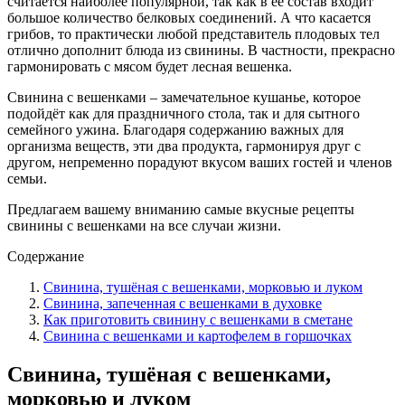
считается наиболее популярной, так как в её состав входит
большое количество белковых соединений. А что касается
грибов, то практически любой представитель плодовых тел
отлично дополнит блюда из свинины. В частности, прекрасно
гармонировать с мясом будет лесная вешенка.
Свинина с вешенками – замечательное кушанье, которое
подойдёт как для праздничного стола, так и для сытного
семейного ужина. Благодаря содержанию важных для
организма веществ, эти два продукта, гармонируя друг с
другом, непременно порадуют вкусом ваших гостей и членов
семьи.
Предлагаем вашему вниманию самые вкусные рецепты
свинины с вешенками на все случаи жизни.
Содержание
Свинина, тушёная с вешенками, морковью и луком
Свинина, запеченная с вешенками в духовке
Как приготовить свинину с вешенками в сметане
Свинина с вешенками и картофелем в горшочках
Свинина, тушёная с вешенками,
морковью и луком