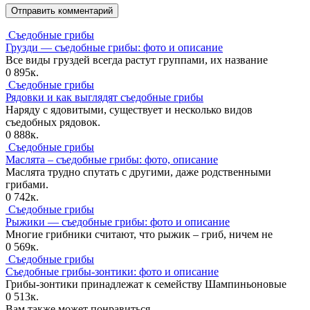
Съедобные грибы
Грузди — съедобные грибы: фото и описание
Все виды груздей всегда растут группами, их название
0
895к.
Съедобные грибы
Рядовки и как выглядят съедобные грибы
Наряду с ядовитыми, существует и несколько видов
съедобных рядовок.
0
888к.
Съедобные грибы
Маслята – съедобные грибы: фото, описание
Маслята трудно спутать с другими, даже родственными
грибами.
0
742к.
Съедобные грибы
Рыжики — съедобные грибы: фото и описание
Многие грибники считают, что рыжик – гриб, ничем не
0
569к.
Съедобные грибы
Съедобные грибы-зонтики: фото и описание
Грибы-зонтики принадлежат к семейству Шампиньоновые
0
513к.
Вам также может понравиться