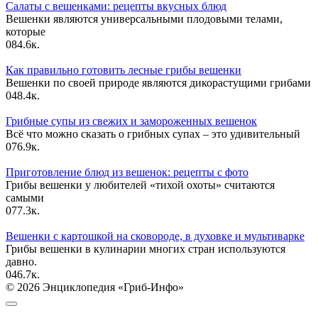
Салаты с вешенками: рецепты вкусных блюд
Вешенки являются универсальными плодовыми телами,
которые
0
84.6к.
Как правильно готовить лесные грибы вешенки
Вешенки по своей природе являются дикорастущими грибами
0
48.4к.
Грибные супы из свежих и замороженных вешенок
Всё что можно сказать о грибных супах – это удивительный
0
76.9к.
Приготовление блюд из вешенок: рецепты с фото
Грибы вешенки у любителей «тихой охоты» считаются
самыми
0
77.3к.
Вешенки с картошкой на сковороде, в духовке и мультиварке
Грибы вешенки в кулинарии многих стран используются
давно.
0
46.7к.
© 2026 Энциклопедия «Гриб-Инфо»