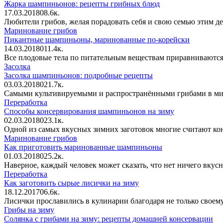
Жарка шампиньонов: рецепты грибных блюд
17.03.2018
0
8.6к.
Любители грибов, желая порадовать себя и свою семью этим д
Маринование грибов
Пикантные шампиньоны, маринованные по-корейски
14.03.2018
0
11.4к.
Все плодовые тела по питательным веществам приравниваются 
Засолка
Засолка шампиньонов: подробные рецепты
03.03.2018
0
21.7к.
Самыми культивируемыми и распространёнными грибами в мире
Переработка
Способы консервирования шампиньонов на зиму
02.03.2018
0
23.1к.
Одной из самых вкусных зимних заготовок многие считают кон
Маринование грибов
Как приготовить маринованные шампиньоны
01.03.2018
0
25.2к.
Наверное, каждый человек может сказать, что нет ничего вкусн
Переработка
Как заготовить сырые лисички на зиму
18.12.2017
0
6.6к.
Лисички прославились в кулинарии благодаря не только свое
Грибы на зиму
Солянка с грибами на зиму: рецепты домашней консервации