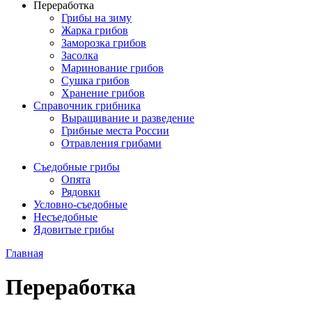
Переработка
Грибы на зиму
Жарка грибов
Заморозка грибов
Засолка
Маринование грибов
Сушка грибов
Хранение грибов
Справочник грибника
Выращивание и разведение
Грибные места России
Отравления грибами
Съедобные грибы
Опята
Рядовки
Условно-съедобные
Несъедобные
Ядовитые грибы
Главная
Переработка