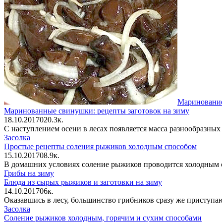
Маринование
Маринованные свинушки: рецепты заготовок на зиму
18.10.2017
0
20.3к.
С наступлением осени в лесах появляется масса разнообразных
Засолка
Простые рецепты соления рыжиков холодным способом
15.10.2017
0
8.9к.
В домашних условиях соление рыжиков проводится холодным сп
Грибы на зиму
Блюда из сырых рыжиков и заготовки на зиму
14.10.2017
0
6к.
Оказавшись в лесу, большинство грибников сразу же приступа
Засолка
Соление рыжиков холодным, горячим и сухим способами