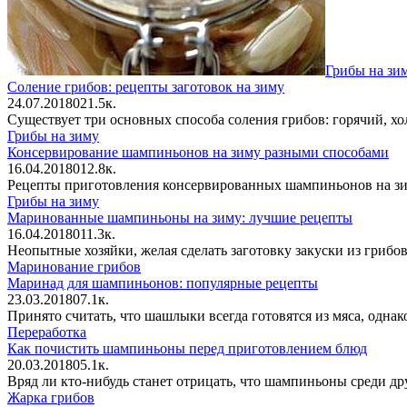
Грибы на зи
Соление грибов: рецепты заготовок на зиму
24.07.2018
0
21.5к.
Существует три основных способа соления грибов: горячий, хо
Грибы на зиму
Консервирование шампиньонов на зиму разными способами
16.04.2018
0
12.8к.
Рецепты приготовления консервированных шампиньонов на зим
Грибы на зиму
Маринованные шампиньоны на зиму: лучшие рецепты
16.04.2018
0
11.3к.
Неопытные хозяйки, желая сделать заготовку закуски из грибов
Маринование грибов
Маринад для шампиньонов: популярные рецепты
23.03.2018
0
7.1к.
Принято считать, что шашлыки всегда готовятся из мяса, од
Переработка
Как почистить шампиньоны перед приготовлением блюд
20.03.2018
0
5.1к.
Вряд ли кто-нибудь станет отрицать, что шампиньоны среди др
Жарка грибов