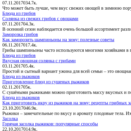
07.11.2017
0
34.7к.
Что может быть лучше, чем вкус свежих овощей в зимнюю пору?
Блюда из грибов
Солянка из свежих грибов с овощами
07.11.2017
0
4.3к.
В осенний сезон наблюдается очень большой ассортимент разли
Заморозка грибов
Как заморозить шампиньоны на зиму: полезные советы
06.11.2017
0
17.4к.
Грибы шампиньоны часто используются многими хозяйками в пр
Блюда из грибов
Вкусная овощная солянка с грибами
03.11.2017
0
5.4к.
Простой и сытный вариант ужина для всей семьи – это овощная 
Блюда из рыжиков
Приготовление блюд из сушеных рыжиков
02.11.2017
0
5к.
С сушёными рыжиками можно приготовить массу вкусных и пол
Блюда из рыжиков
Как приготовить икру из рыжиков на зиму: рецепты грибных з
23.10.2017
0
46.9к.
Рыжики – замечательные по вкусу и аромату плодовые тела. И
Засолка
Горячая засолка рыжиков: популярные способы
22.10.2017
0
14.9к.