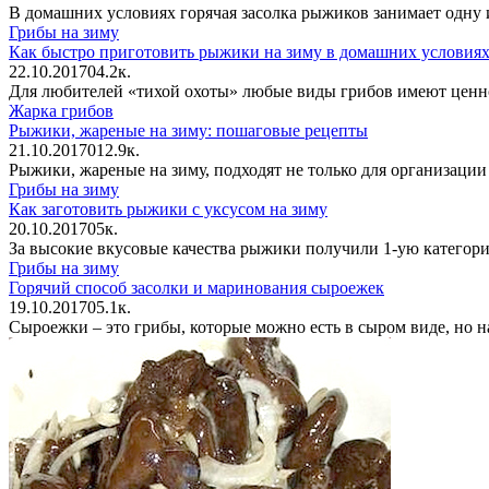
В домашних условиях горячая засолка рыжиков занимает одну
Грибы на зиму
Как быстро приготовить рыжики на зиму в домашних условия
22.10.2017
0
4.2к.
Для любителей «тихой охоты» любые виды грибов имеют ценно
Жарка грибов
Рыжики, жареные на зиму: пошаговые рецепты
21.10.2017
0
12.9к.
Рыжики, жареные на зиму, подходят не только для организации
Грибы на зиму
Как заготовить рыжики с уксусом на зиму
20.10.2017
0
5к.
За высокие вкусовые качества рыжики получили 1-ую категорию
Грибы на зиму
Горячий способ засолки и маринования сыроежек
19.10.2017
0
5.1к.
Сыроежки – это грибы, которые можно есть в сыром виде, но най