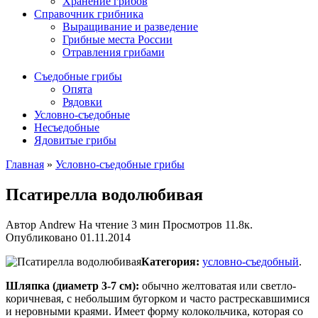
Хранение грибов
Справочник грибника
Выращивание и разведение
Грибные места России
Отравления грибами
Съедобные грибы
Опята
Рядовки
Условно-съедобные
Несъедобные
Ядовитые грибы
Главная
»
Условно-съедобные грибы
Псатирелла водолюбивая
Автор
Andrew
На чтение
3 мин
Просмотров
11.8к.
Опубликовано
01.11.2014
Категория:
условно-съедобный
.
Шляпка (диаметр 3-7 см):
обычно желтоватая или светло-
коричневая, с небольшим бугорком и часто растрескавшимися
и неровными краями. Имеет форму колокольчика, которая со