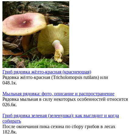
Гриб рядовка жёлто-красная (краснеющая)
Рядовка жёлто-красная (Tricholomopsis rutilans) или
0
48.1к.
Мыльная рядовка: фото, описание и распространение
Рядовка мыльная в силу некоторых особенностей относится
0
26.6к.
Гриб рядовка зеленая (зеленушка): как выглядит и когда
собирать
После окончания пика сезона по сбору грибов в лесах
1
82.8к.