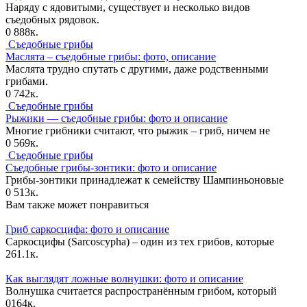
Наряду с ядовитыми, существует и несколько видов
съедобных рядовок.
0
888к.
Съедобные грибы
Маслята – съедобные грибы: фото, описание
Маслята трудно спутать с другими, даже родственными
грибами.
0
742к.
Съедобные грибы
Рыжики — съедобные грибы: фото и описание
Многие грибники считают, что рыжик – гриб, ничем не
0
569к.
Съедобные грибы
Съедобные грибы-зонтики: фото и описание
Грибы-зонтики принадлежат к семейству Шампиньоновые
0
513к.
Вам также может понравиться
Гриб саркосцифа: фото и описание
Саркосцифы (Sarcoscypha) – один из тех грибов, которые
2
61.1к.
Как выглядят ложные волнушки: фото и описание
Волнушка считается распространённым грибом, который
0
164к.