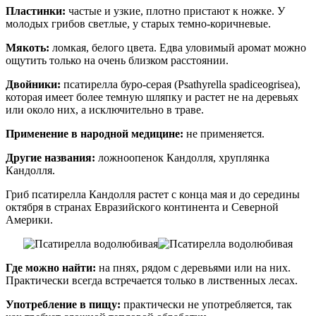
Пластинки:
частые и узкие, плотно пристают к ножке. У
молодых грибов светлые, у старых темно-коричневые.
Мякоть:
ломкая, белого цвета. Едва уловимый аромат можно
ощутить только на очень близком расстоянии.
Двойники:
псатирелла буро-серая (Psathyrella spadiceogrisea),
которая имеет более темную шляпку и растет не на деревьях
или около них, а исключительно в траве.
Применение в народной медицине:
не применяется.
Другие названия:
ложноопенок Кандолля, хруплянка
Кандолля.
Гриб псатирелла Кандолля растет с конца мая и до середины
октября в странах Евразийского континента и Северной
Америки.
Где можно найти:
на пнях, рядом с деревьями или на них.
Практически всегда встречается только в лиственных лесах.
Употребление в пищу:
практически не употребляется, так