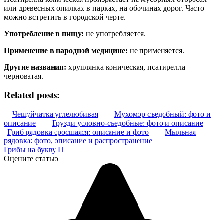
или древесных опилках в парках, на обочинах дорог. Часто
можно встретить в городской черте.
Употребление в пищу:
не употребляется.
Применение в народной медицине:
не применяется.
Другие названия:
хруплянка коническая, псатирелла
черноватая.
Related posts:
Чешуйчатка углелюбивая
Мухомор съедобный: фото и
описание
Грузди условно-съедобные: фото и описание
Гриб рядовка сросшаяся: описание и фото
Мыльная
рядовка: фото, описание и распространение
Грибы на букву П
Оцените статью