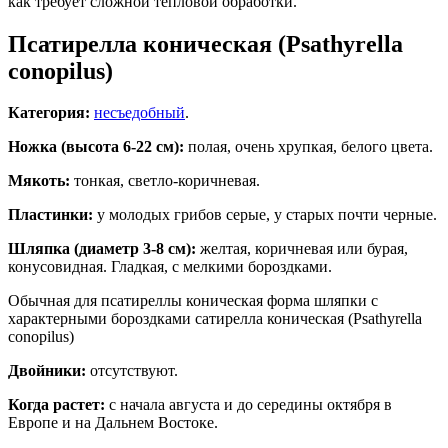
как требует сложной тепловой обработки.
Псатирелла коническая (Psathyrella
conopilus)
Категория:
несъедобный
.
Ножка (высота 6-22 см):
полая, очень хрупкая, белого цвета.
Мякоть:
тонкая, светло-коричневая.
Пластинки:
у молодых грибов серые, у старых почти черные.
Шляпка (диаметр 3-8 см):
желтая, коричневая или бурая,
конусовидная. Гладкая, с мелкими бороздками.
Обычная для псатиреллы коническая форма шляпки с
характерными бороздками сатирелла коническая (Psathyrella
conopilus)
Двойники:
отсутствуют.
Когда растет:
с начала августа и до середины октября в
Европе и на Дальнем Востоке.