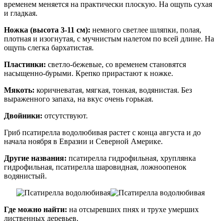
временем меняется на практически плоскую. На ощупь сухая
и гладкая.
Ножка (высота 3-11 см):
немного светлее шляпки, полая,
плотная и изогнутая, с мучнистым налетом по всей длине. На
ощупь слегка бархатистая.
Пластинки:
светло-бежевые, со временем становятся
насыщенно-бурыми. Крепко прирастают к ножке.
Мякоть:
коричневатая, мягкая, тонкая, водянистая. Без
выраженного запаха, на вкус очень горькая.
Двойники:
отсутствуют.
Гриб псатирелла водолюбивая растет с конца августа и до
начала ноября в Евразии и Северной Америке.
Другие названия:
псатирелла гидрофильная, хруплянка
гидрофильная, псатирелла шаровидная, ложноопенок
водянистый.
Где можно найти:
на отсыревших пнях и трухе умерших
лиственных деревьев.