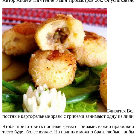
Автор
Andrew
На чтение
5 мин
Просмотров
20к.
Опубликован
Близится Вел
постные картофельные зразы с грибами занимают одну из лидир
Чтобы приготовить постные зразы с грибами, важно правильно в
тесто будет более вязкое. На начинку можно брать любые гри