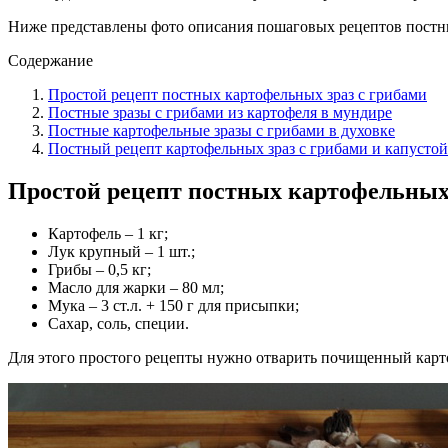
Ниже представлены фото описания пошаговых рецептов постных
Содержание
Простой рецепт постных картофельных зраз с грибами
Постные зразы с грибами из картофеля в мундире
Постные картофельные зразы с грибами в духовке
Постный рецепт картофельных зраз с грибами и капустой
Простой рецепт постных картофельных 
Картофель – 1 кг;
Лук крупный – 1 шт.;
Грибы – 0,5 кг;
Масло для жарки – 80 мл;
Мука – 3 ст.л. + 150 г для присыпки;
Сахар, соль, специи.
Для этого простого рецепты нужно отварить почищенный картофе