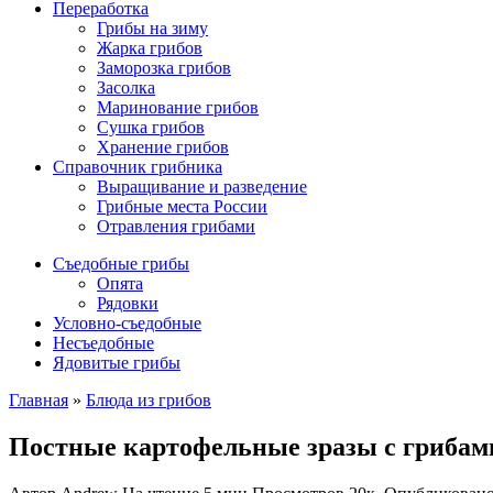
Переработка
Грибы на зиму
Жарка грибов
Заморозка грибов
Засолка
Маринование грибов
Сушка грибов
Хранение грибов
Справочник грибника
Выращивание и разведение
Грибные места России
Отравления грибами
Съедобные грибы
Опята
Рядовки
Условно-съедобные
Несъедобные
Ядовитые грибы
Главная
»
Блюда из грибов
Постные картофельные зразы с грибам