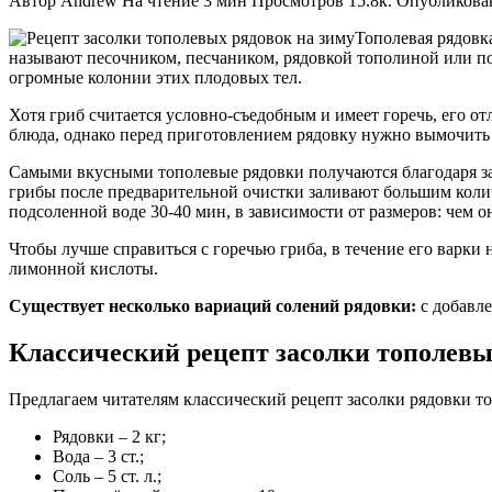
Автор
Andrew
На чтение
3 мин
Просмотров
15.8к.
Опубликова
Тополевая рядовка
называют песочником, песчаником, рядовкой тополиной или под
огромные колонии этих плодовых тел.
Хотя гриб считается условно-съедобным и имеет горечь, его о
блюда, однако перед приготовлением рядовку нужно вымочить 2-
Самыми вкусными тополевые рядовки получаются благодаря за
грибы после предварительной очистки заливают большим колич
подсоленной воде 30-40 мин, в зависимости от размеров: чем о
Чтобы лучше справиться с горечью гриба, в течение его варки
лимонной кислоты.
Существует несколько вариаций солений рядовки:
с добавле
Классический рецепт засолки тополевы
Предлагаем читателям классический рецепт засолки рядовки то
Рядовки – 2 кг;
Вода – 3 ст.;
Соль – 5 ст. л.;