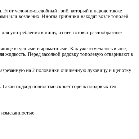
a. Этот условно-съедобный гриб, который в народе также
ями или возле них. Иногда грибники находят возле тополей
 для употребления в пищу, из неё готовят разнообразные
ясающе вкусными и ароматными. Как уже отмечалось выше,
яя жидкость. Перед засолкой рядовку тополевую отваривают в
т разрезанную на 2 половинки очищенную луковицу и щепотку
. Такой подход полностью скроет горечь плодовых тел.
й изысканностью.