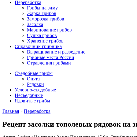
Переработка
Грибы на зиму
Жарка грибов
Заморозка грибов
Засолка
Маринование грибов
Сушка грибов
Хранение грибов
Справочник грибника
Выращивание и разведение
Грибные места России
Отравления грибами
Съедобные грибы
Опята
Рядовки
Условно-съедобные
Несъедобные
Ядовитые грибы
Главная
»
Переработка
Рецепт засолки тополевых рядовок на 