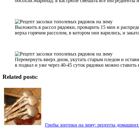
обсохли.Маринад: в кастрюле смешать все ингредиенты из
Выложить в рассол рядовки, проварить 15 мин и распред
верха горячим рассолом, в котором они варились, и заката
Перевернуть вверх дном, укутать старым пледом и остави
в подвал и уже через 40-45 суток рядовки можно ставить н
Related posts:
Грибы зонтики на зиму: рецепты домашних