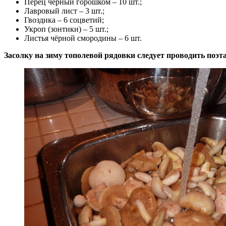
Перец чёрный горошком – 10 шт.;
Лавровый лист – 3 шт.;
Гвоздика – 6 соцветий;
Укроп (зонтики) – 5 шт.;
Листья чёрной смородины – 6 шт.
Засолку на зиму тополевой рядовки следует проводить поэт