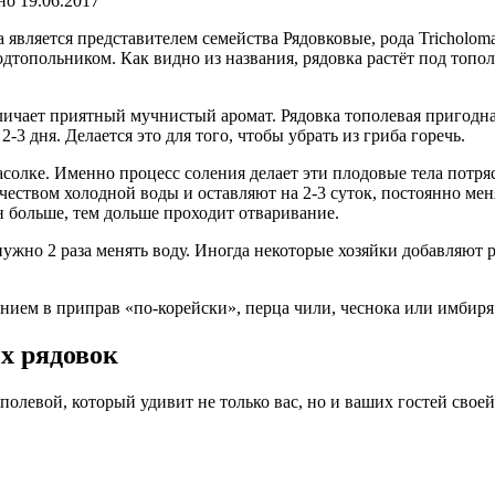
но
19.06.2017
 является представителем семейства Рядовковые, рода Tricholom
топольником. Как видно из названия, рядовка растёт под топол
тличает приятный мучнистый аромат. Рядовка тополевая пригодна
3 дня. Делается это для того, чтобы убрать из гриба горечь.
солке. Именно процесс соления делает эти плодовые тела потр
еством холодной воды и оставляют на 2-3 суток, постоянно мен
н больше, тем дольше проходит отваривание.
 нужно 2 раза менять воду. Иногда некоторые хозяйки добавляю
нием в приправ «по-корейски», перца чили, чеснока или имбиря
х рядовок
полевой, который удивит не только вас, но и ваших гостей свое