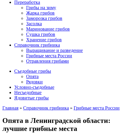
Переработка
Грибы на зиму
Жарка грибов
Заморозка грибов
Засолка
Маринование грибов
Сушка грибов
Хранение грибов
Справочник грибника
Выращивание и разведение
Грибные места России
Отравления грибами
Съедобные грибы
Опята
Рядовки
Условно-съедобные
Несъедобные
Ядовитые грибы
Главная
»
Справочник грибника
»
Грибные места России
Опята в Ленинградской области:
лучшие грибные места