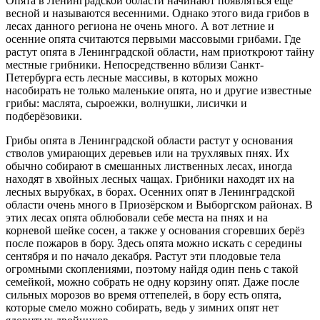
Опята в Ленинградской области начинают появляться ещё
весной и называются весенними. Однако этого вида грибов в
лесах данного региона не очень много. А вот летние и
осенние опята считаются первыми массовыми грибами. Где
растут опята в Ленинградской области, нам приоткроют тайну
местные грибники. Непосредственно вблизи Санкт-
Петербурга есть лесные массивы, в которых можно
насобирать не только маленькие опята, но и другие известные
грибы: маслята, сыроежки, волнушки, лисички и
подберёзовики.
Грибы опята в Ленинградской области растут у основания
стволов умирающих деревьев или на трухлявых пнях. Их
обычно собирают в смешанных лиственных лесах, иногда
находят в хвойных лесных чащах. Грибники находят их на
лесных вырубках, в борах. Осенних опят в Ленинградской
области очень много в Приозёрском и Выборгском районах. В
этих лесах опята облюбовали себе места на пнях и на
корневой шейке сосен, а также у основания сгоревших берёз
после пожаров в бору. Здесь опята можно искать с середины
сентября и по начало декабря. Растут эти плодовые тела
огромными скоплениями, поэтому найдя один пень с такой
семейкой, можно собрать не одну корзину опят. Даже после
сильных морозов во время оттепелей, в бору есть опята,
которые смело можно собирать, ведь у зимних опят нет