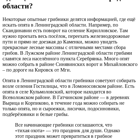
области?
Некоторые опытные грибники делятся информацией, где ещё
искать опята в Ленинградской области. Например, по
Скандинавии есть поворот на селение Кирилловское. Там
нужно проехать весь посёлок, переехать железнодорожные
пути и прямо не доезжая до Каменки, можно увидеть
прекрасные лесные массивы с отличными местами сбора
грибов. В Лужском районе Ленинградской области грибами
славятся леса населённого пункта Серебрянка. Много опят
можно собрать в районе Синявинских ворот и Михайловского
– по дороге на Кировск от Мги.
Опята в Ленинградской области грибники советуют собирать
возле селения Гостилицы, что в Ломоносовском районе. Есть
опята в селе Кульмоловский, которое находится во
Всеволожском районе. В Гатчинском районе — в деревнях
Вырица и Корпиково, в течение года можно собирать не
только опята, но и сыроежки, лисички, подосиновики,
подберёзовики и белые грибы.
Все начинающие грибники соглашаются, что
«тихая охота» — это праздник для души. Однако
этот праздник может превратиться в грибное