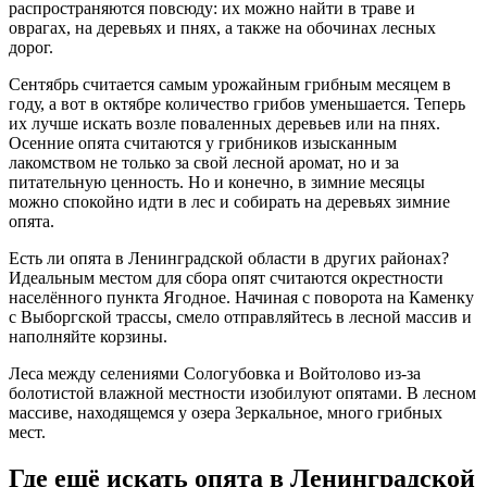
распространяются повсюду: их можно найти в траве и
оврагах, на деревьях и пнях, а также на обочинах лесных
дорог.
Сентябрь считается самым урожайным грибным месяцем в
году, а вот в октябре количество грибов уменьшается. Теперь
их лучше искать возле поваленных деревьев или на пнях.
Осенние опята считаются у грибников изысканным
лакомством не только за свой лесной аромат, но и за
питательную ценность. Но и конечно, в зимние месяцы
можно спокойно идти в лес и собирать на деревьях зимние
опята.
Есть ли опята в Ленинградской области в других районах?
Идеальным местом для сбора опят считаются окрестности
населённого пункта Ягодное. Начиная с поворота на Каменку
с Выборгской трассы, смело отправляйтесь в лесной массив и
наполняйте корзины.
Леса между селениями Сологубовка и Войтолово из-за
болотистой влажной местности изобилуют опятами. В лесном
массиве, находящемся у озера Зеркальное, много грибных
мест.
Где ещё искать опята в Ленинградской