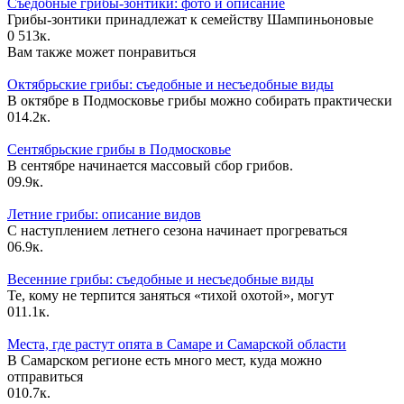
Съедобные грибы-зонтики: фото и описание
Грибы-зонтики принадлежат к семейству Шампиньоновые
0
513к.
Вам также может понравиться
Октябрьские грибы: съедобные и несъедобные виды
В октябре в Подмосковье грибы можно собирать практически
0
14.2к.
Сентябрьские грибы в Подмосковье
В сентябре начинается массовый сбор грибов.
0
9.9к.
Летние грибы: описание видов
С наступлением летнего сезона начинает прогреваться
0
6.9к.
Весенние грибы: съедобные и несъедобные виды
Те, кому не терпится заняться «тихой охотой», могут
0
11.1к.
Места, где растут опята в Самаре и Самарской области
В Самарском регионе есть много мест, куда можно
отправиться
0
10.7к.