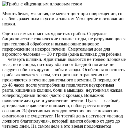
Мякоть белая, мясистая, не меняет цвет при повреждении, со
слабовыраженным вкусом и запахом.Утолщение в основании
ножки.
Один из самых опасных ядовитых грибов. Содержит
бициклические токсические полипептиды, не разрушающиеся
при тепловой обработке и вызывающие жировое
перерождение и некороз печени. Смертельная доза для
взрослого человека — 30 г гриба (одна шляпка); для ребенка
— четверть шляпки. Ядовитыми являются не только плодовые
тела, но и споры, поэтому вблизи от бледной поганки не
следует собирать другие грибы и ягоды. Особенная опасность
гриба заключается в том, что признаки отравления не
проявляются в течение длительного времени. В период от 6
до 48 часов после употребления появляется неукротимая
рвота, кишечные колики, боли в мышцах, неутолимая жажда,
холероподобный понос (часто с кровью). Возможно
появление желтухи и увеличение печени. Пульс — слабый,
артериальное давление понижено, наблюдается потеря
сознания. Эффективных методов лечения после появления
симптомов не существует. На третий день наступает «период
ложного благополучия», который длится обычно от двух до
четырех дней. На самом деле в это время продолжается