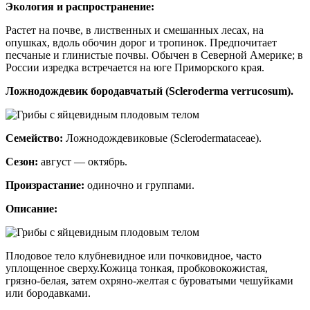
Экология и распространение:
Растет на почве, в лиственных и смешанных лесах, на
опушках, вдоль обочин дорог и тропинок. Предпочитает
песчаные и глинистые почвы. Обычен в Северной Америке; в
России изредка встречается на юге Приморского края.
Ложнодождевик бородавчатый (Scleroderma verrucosum).
Семейство:
Ложнодождевиковые (Sclerodermataceae).
Сезон:
август — октябрь.
Произрастание:
одиночно и группами.
Описание:
Плодовое тело клубневидное или почковидное, часто
уплощенное сверху.Кожица тонкая, пробковокожистая,
грязно-белая, затем охряно-желтая с буроватыми чешуйками
или бородавками.