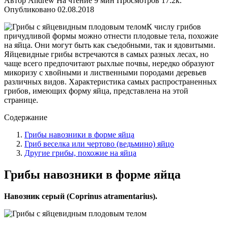
Автор
Andrew
На чтение
9 мин
Просмотров
17.2к.
Опубликовано
02.08.2018
К числу грибов
причудливой формы можно отнести плодовые тела, похожие
на яйца. Они могут быть как съедобными, так и ядовитыми.
Яйцевидные грибы встречаются в самых разных лесах, но
чаще всего предпочитают рыхлые почвы, нередко образуют
микоризу с хвойными и лиственными породами деревьев
различных видов. Характеристика самых распространенных
грибов, имеющих форму яйца, представлена на этой
странице.
Содержание
Грибы навозники в форме яйца
Гриб веселка или чертово (ведьмино) яйцо
Другие грибы, похожие на яйца
Грибы навозники в форме яйца
Навозник серый (Coprinus atramentarius).