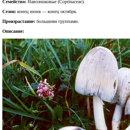
Семейство:
Навозниковые (Coprinaceae).
Сезон:
конец июня — конец октября.
Произрастание:
большими группами.
Описание: