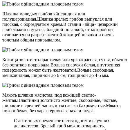
Шляпка молодых грибов яйцевидная или
полушаровидная.Шляпка зрелых грибов выпуклая или
плоская, с бороздчатым краем.В стадии «яйца» цезарский
гриб можно спутать с бледной поганкой, от которой он
отличается на разрезе: желтой кожицей шляпки и очень
толстым общим покрывалом.
Кожица золотисто-оранжевая или ярко-красная, сухая, обычно
без остатков покрывала.Вольва снаружи белая, внутренняя
поверхность может быть желтоватой.Вольва свободная,
мешковидная, шириной до 6 см, толщиной до 4-5 мм.
Мякоть шляпки мясистая, под кожицей светло-
желтая.Пластинки золотисто-желтые, свободные, частые,
широкие в средней части, края слегка бахромчатые.Мякоть
ножки белая, без характерного запаха и вкуса.
С античных времен считается одним из лучших
деликатесов. Зрелый гриб можно отваривать,