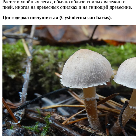
Растет в хвойных лесах, обычно вблизи гнилых валежин и
пней, иногда на древесных опилках и на гниющей древесине.
Цистодерма шелушистая (Cystoderma carcharias).