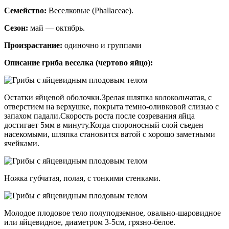
Семейство:
Веселковые (Phallaceae).
Сезон:
май — октябрь.
Произрастание:
одиночно и группами
Описание гриба веселка (чертово яйцо):
Остатки яйцевой оболочки.Зрелая шляпка колокольчатая, с
отверстием на верхушке, покрыта темно-оливковой слизью с
запахом падали.Скорость роста после созревания яйца
достигает 5мм в минуту.Когда спороносный слой съеден
насекомыми, шляпка становится ватой с хорошо заметными
ячейками.
Ножка губчатая, полая, с тонкими стенками.
Молодое плодовое тело полуподземное, овально-шаровидное
или яйцевидное, диаметром 3-5см, грязно-белое.