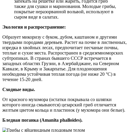
запекать на решетке или жарить, годится гриб
также для сушки и маринования. Молодые грибы,
покрытые неразорванной вольвой, используют в
сыром виде в салатах.
Экология и распространение:
Образует микоризу с буком, дубом, каштаном и другими
твердыми породами деревьев. Растет на почве в лиственных,
изредка в хвойных лесах, предпочитает песчаные почвы,
теплые и сухие места. Распространен в средиземноморских
субтропиках. В странах бывшего СССР встречается в
западных областях Грузии, в Азербайджане, на Северном
Кавказе, в Крыму и Закарпатье. Для плодоношения
необходима устойчивая теплая погода (не ниже 20 °С) в
течение 15-20 дней.
Сходные виды.
От красного мухомора (остатки покрывала со шляпки
которого иногда смываются) цезарский гриб отличается
желтым цветом кольца и пластинок (у мухомора они белые).
Бледная поганка (Amanita phalloides).