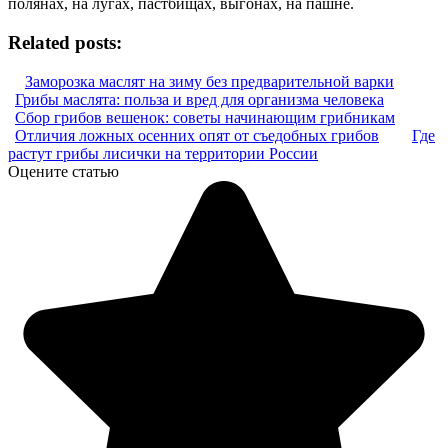
полянах, на лугах, пастбищах, выгонах, на пашне.
Related posts:
Заморозка маслят на зиму без предварительной варки
Грибы маслята: польза и вред для организма человека
Сбор грибов вешенок: советы начинающим грибникам
Отличия ложных осенних опят от съедобных грибов
Где
растут грибы лисички на территории России
Оцените статью