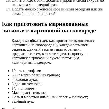
Снять блюдо с огня, добавить укроп и снова аккуратно
перемешать последний раз.
Подать можно с консервированными овощами или же
свежей овощной нарезкой.
Как приготовить маринованные
лисички с картошкой на сковороде
Каждая хозяйка знает, как приготовить лисички с
картошкой на сковороде и у каждой есть свои
секреты. Данный вариант приготовления
предлагается тем, кто хочет сделать простую
картошку с грибами и луком настоящим
кулинарным шедевром.
10 шт. картофеля;
500 г маринованных грибов;
4 головки лука;
3 дольки чеснока;
1/3 ч. л. зирры;
Масло растительное;
Соль и молотый лимонный перец – по вкусу;
Зелёный лук.