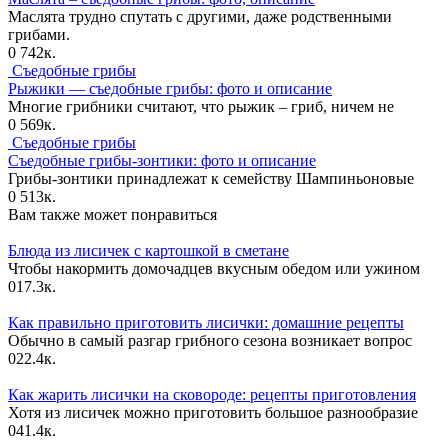
Маслята трудно спутать с другими, даже родственными
грибами.
0
742к.
Съедобные грибы
Рыжики — съедобные грибы: фото и описание
Многие грибники считают, что рыжик – гриб, ничем не
0
569к.
Съедобные грибы
Съедобные грибы-зонтики: фото и описание
Грибы-зонтики принадлежат к семейству Шампиньоновые
0
513к.
Вам также может понравиться
Блюда из лисичек с картошкой в сметане
Чтобы накормить домочадцев вкусным обедом или ужином
0
17.3к.
Как правильно приготовить лисички: домашние рецепты
Обычно в самый разгар грибного сезона возникает вопрос
0
22.4к.
Как жарить лисички на сковороде: рецепты приготовления
Хотя из лисичек можно приготовить большое разнообразие
0
41.4к.