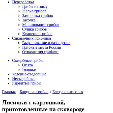
Переработка
Грибы на зиму
Жарка грибов
Заморозка грибов
Засолка
Маринование грибов
Сушка грибов
Хранение грибов
Справочник грибника
Выращивание и разведение
Грибные места России
Отравления грибами
Съедобные грибы
Опята
Рядовки
Условно-съедобные
Несъедобные
Ядовитые грибы
Главная
»
Блюда из грибов
»
Блюда из лисичек
Лисички с картошкой,
приготовленные на сковороде