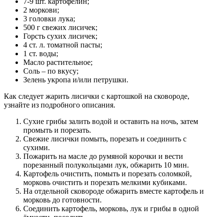
7-9 шт. картофелин;
2 моркови;
3 головки лука;
500 г свежих лисичек;
Горсть сухих лисичек;
4 ст. л. томатной пасты;
1 ст. воды;
Масло растительное;
Соль – по вкусу;
Зелень укропа и/или петрушки.
Как следует жарить лисички с картошкой на сковороде,
узнайте из подробного описания.
Сухие грибы залить водой и оставить на ночь, затем
промыть и порезать.
Свежие лисички помыть, порезать и соединить с
сухими.
Пожарить на масле до румяной корочки и вести
порезанный полукольцами лук, обжарить 10 мин.
Картофель очистить, помыть и порезать соломкой,
морковь очистить и порезать мелкими кубиками.
На отдельной сковороде обжарить вместе картофель и
морковь до готовности.
Соединить картофель, морковь, лук и грибы в одной