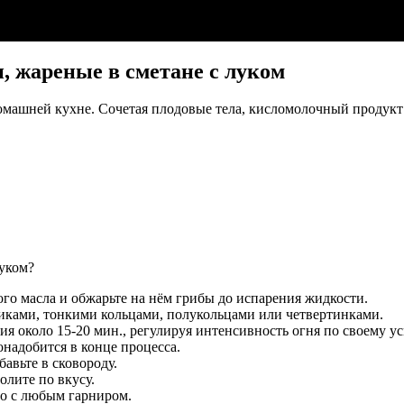
, жареные в сметане с луком
омашней кухне. Сочетая плодовые тела, кисломолочный продукт 
луком?
ого масла и обжарьте на нём грибы до испарения жидкости.
иками, тонкими кольцами, полукольцами или четвертинками.
ия около 15-20 мин., регулируя интенсивность огня по своему у
онадобится в конце процесса.
авьте в сковороду.
олите по вкусу.
до с любым гарниром.