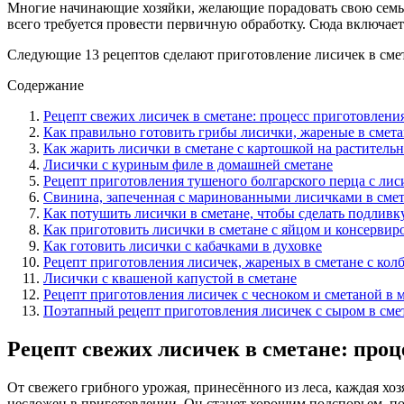
Многие начинающие хозяйки, желающие порадовать свою семью
всего требуется провести первичную обработку. Сюда включает
Следующие 13 рецептов сделают приготовление лисичек в смет
Содержание
Рецепт свежих лисичек в сметане: процесс приготовления
Как правильно готовить грибы лисички, жареные в смета
Как жарить лисички в сметане с картошкой на раститель
Лисички с куриным филе в домашней сметане
Рецепт приготовления тушеного болгарского перца с лис
Свинина, запеченная с маринованными лисичками в сме
Как потушить лисички в сметане, чтобы сделать подливк
Как приготовить лисички в сметане с яйцом и консерви
Как готовить лисички с кабачками в духовке
Рецепт приготовления лисичек, жареных в сметане с кол
Лисички с квашеной капустой в сметане
Рецепт приготовления лисичек с чесноком и сметаной в 
Поэтапный рецепт приготовления лисичек с сыром в сме
Рецепт свежих лисичек в сметане: проц
От свежего грибного урожая, принесённого из леса, каждая хо
несложен в приготовлении. Он станет хорошим подспорьем, п