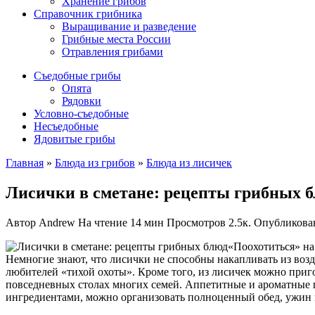
Хранение грибов
Справочник грибника
Выращивание и разведение
Грибные места России
Отравления грибами
Съедобные грибы
Опята
Рядовки
Условно-съедобные
Несъедобные
Ядовитые грибы
Главная
»
Блюда из грибов
»
Блюда из лисичек
Лисички в сметане: рецепты грибных 
Автор
Andrew
На чтение
14 мин
Просмотров
2.5к.
Опубликова
«Поохотиться» на
Немногие знают, что лисички не способны накапливать из воз
любителей «тихой охоты». Кроме того, из лисичек можно приг
повседневных столах многих семей. Аппетитные и ароматные 
ингредиентами, можно организовать полноценный обед, ужин 