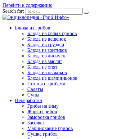
Перейти к содержанию
Search for:
Блюда из грибов
Блюда из белых грибов
Блюда из вешенок
Блюда из груздей
Блюда из зонтиков
Блюда из лисичек
Блюда из маслят
Блюда из опят
Блюда из рыжиков
Блюда из шампиньонов
Пиццы с грибами
Салаты
Супы
Переработка
Грибы на зиму
Жарка грибов
Заморозка грибов
Засолка
Маринование грибов
Сушка грибов