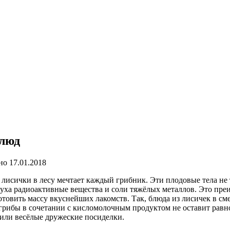
блюд
но
17.01.2018
 лисички в лесу мечтает каждый грибник. Эти плодовые тела не 
духа радиоактивные вещества и соли тяжёлых металлов. Это пре
отовить массу вкуснейших лакомств. Так, блюда из лисичек в с
грибы в сочетании с кисломолочным продуктом не оставит равн
или весёлые дружеские посиделки.