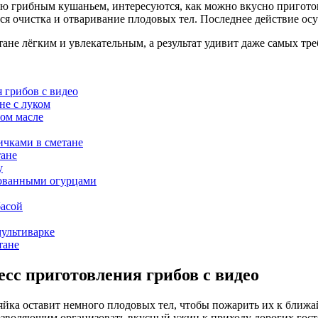
 грибным кушаньем, интересуются, как можно вкусно приготови
ся очистка и отваривание плодовых тел. Последнее действие ос
ане лёгким и увлекательным, а результат удивит даже самых тр
 грибов с видео
не с луком
ном масле
ичками в сметане
тане
у
рованными огурцами
басой
мультиварке
тане
есс приготовления грибов с видео
зяйка оставит немного плодовых тел, чтобы пожарить их к ближа
озволяющим организовать вкусный ужин к приходу дорогих гост