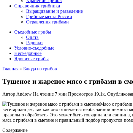
Хранение грибов
Справочник грибника
Выращивание и разведение
Грибные места России
Отравления грибами
Съедобные грибы
Опята
Рядовки
Условно-съедобные
Несъедобные
Ядовитые грибы
Главная
»
Блюда из грибов
Тушеное и жареное мясо с грибами в см
Автор
Andrew
На чтение
7 мин
Просмотров
19.1к.
Опубликова
Мясо с грибами
вегетарианцам, так как оно отличается необычайной нежностью
правильно обработать. Это может быть говядина или свинина
мяса с грибами в сметане и правильный подбор продуктов пом
Содержание