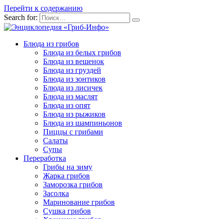
Перейти к содержанию
Search for:
Блюда из грибов
Блюда из белых грибов
Блюда из вешенок
Блюда из груздей
Блюда из зонтиков
Блюда из лисичек
Блюда из маслят
Блюда из опят
Блюда из рыжиков
Блюда из шампиньонов
Пиццы с грибами
Салаты
Супы
Переработка
Грибы на зиму
Жарка грибов
Заморозка грибов
Засолка
Маринование грибов
Сушка грибов