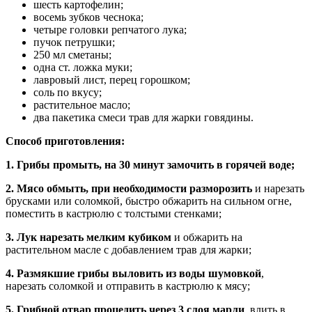
шесть картофелин;
восемь зубков чеснока;
четыре головки репчатого лука;
пучок петрушки;
250 мл сметаны;
одна ст. ложка муки;
лавровый лист, перец горошком;
соль по вкусу;
растительное масло;
два пакетика смеси трав для жарки говядины.
Способ приготовления:
1. Грибы промыть, на 30 минут замочить в горячей воде;
2. Мясо обмыть, при необходимости разморозить
и нарезать
брусками или соломкой, быстро обжарить на сильном огне,
поместить в кастрюлю с толстыми стенками;
3. Лук нарезать мелким кубиком
и обжарить на
растительном масле с добавлением трав для жарки;
4. Размякшие грибы выловить из воды шумовкой
,
нарезать соломкой и отправить в кастрюлю к мясу;
5. Грибной отвар процедить через 3 слоя марли
, влить в