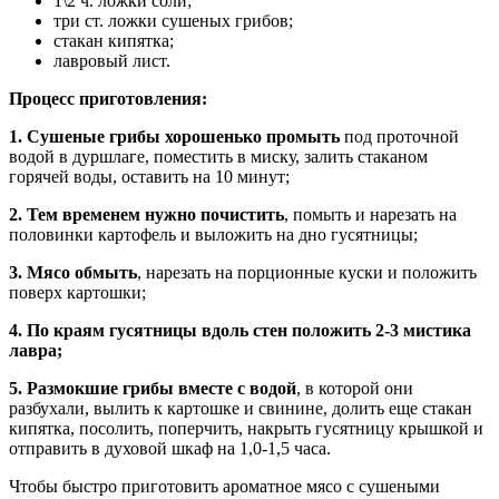
1\2 ч. ложки соли;
три ст. ложки сушеных грибов;
стакан кипятка;
лавровый лист.
Процесс приготовления:
1. Сушеные грибы хорошенько промыть
под проточной
водой в дуршлаге, поместить в миску, залить стаканом
горячей воды, оставить на 10 минут;
2. Тем временем нужно почистить
, помыть и нарезать на
половинки картофель и выложить на дно гусятницы;
3. Мясо обмыть
, нарезать на порционные куски и положить
поверх картошки;
4. По краям гусятницы вдоль стен положить 2-3 мистика
лавра;
5. Размокшие грибы вместе с водой
, в которой они
разбухали, вылить к картошке и свинине, долить еще стакан
кипятка, посолить, поперчить, накрыть гусятницу крышкой и
отправить в духовой шкаф на 1,0-1,5 часа.
Чтобы быстро приготовить ароматное мясо с сушеными