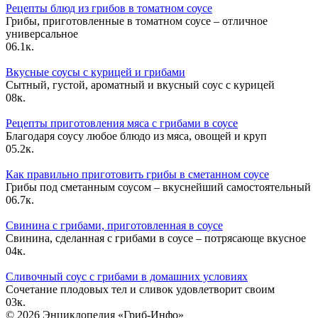
Рецепты блюд из грибов в томатном соусе
Грибы, приготовленные в томатном соусе – отличное
универсальное
0
6.1к.
Вкусные соусы с курицей и грибами
Сытный, густой, ароматный и вкусный соус с курицей
0
8к.
Рецепты приготовления мяса с грибами в соусе
Благодаря соусу любое блюдо из мяса, овощей и круп
0
5.2к.
Как правильно приготовить грибы в сметанном соусе
Грибы под сметанным соусом – вкуснейший самостоятельный
0
6.7к.
Свинина с грибами, приготовленная в соусе
Свинина, сделанная с грибами в соусе – потрясающе вкусное
0
4к.
Сливочный соус с грибами в домашних условиях
Сочетание плодовых тел и сливок удовлетворит своим
0
3к.
© 2026 Энциклопедия «Гриб-Инфо»