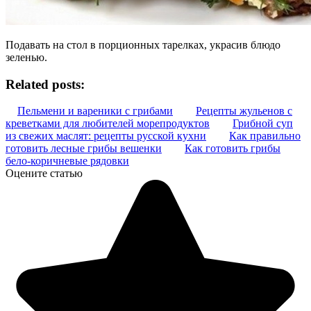
Подавать на стол в порционных тарелках, украсив блюдо
зеленью.
Related posts:
Пельмени и вареники с грибами
Рецепты жульенов с
креветками для любителей морепродуктов
Грибной суп
из свежих маслят: рецепты русской кухни
Как правильно
готовить лесные грибы вешенки
Как готовить грибы
бело-коричневые рядовки
Оцените статью