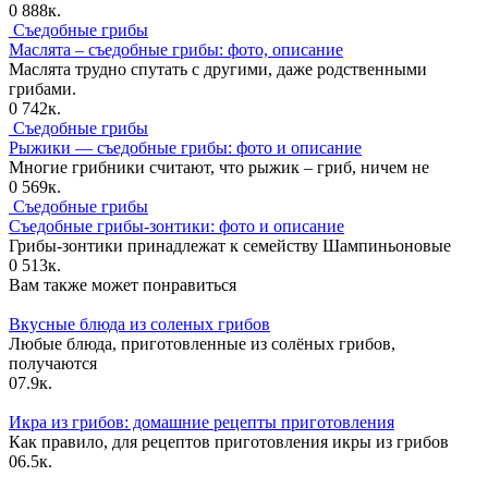
0
888к.
Съедобные грибы
Маслята – съедобные грибы: фото, описание
Маслята трудно спутать с другими, даже родственными
грибами.
0
742к.
Съедобные грибы
Рыжики — съедобные грибы: фото и описание
Многие грибники считают, что рыжик – гриб, ничем не
0
569к.
Съедобные грибы
Съедобные грибы-зонтики: фото и описание
Грибы-зонтики принадлежат к семейству Шампиньоновые
0
513к.
Вам также может понравиться
Вкусные блюда из соленых грибов
Любые блюда, приготовленные из солёных грибов,
получаются
0
7.9к.
Икра из грибов: домашние рецепты приготовления
Как правило, для рецептов приготовления икры из грибов
0
6.5к.