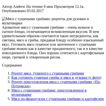
Автор
Andrew
На чтение
6 мин
Просмотров
12.1к.
Опубликовано
03.02.2017
Ароматное мясо с сушеными грибами – очень нежное и
сытное блюдо, отличающееся великолепным вкусом. В нем
удивительным образом сочетаются такие ингредиенты, как
сметана, мясо и грибы, придавая блюду особенно изысканный
вкус. Готовить мясо тушеное или запеченное с сушеными
грибами можно как в качестве праздничного, так и в качестве
повседневного блюда. Оно хорошо сочетается с картофельным
пюре, гречкой и отваренным рисом.
Содержание
Рецепт мяса, тушеного с сушеными грибами
Как готовить сушеные грибы и мясо в духовке (с фото)
Рецепт приготовления мяса с сушеными грибами «По-
Петровски»
Мясо с сушеными грибами, приготовленное в
мультиварке
Мясо по-французски с сушеными грибами и картофелем