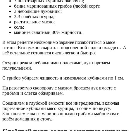
3 шт. отварных куриных окорочка;
банка маринованных грибов (любой сорт);
3 небольшие луковицы;
2-3 солёных огурца;
растительное масло;
соль;
майонез салатный 30% жирности.
В этом рецепте необходимо заранее позаботиться о мясе
птицы. Его нужно сварить в подсоленной воде и охладить. А
всё остальное готовится очень легко и быстро.
Огурцы режем небольшими полосками, лук нарезаем
полукольцами.
С грибов убираем жидкость и измельчаем кубиками по 1 см.
На разогретую сковороду с маслом бросаем лук вместе с
грибами и слегка обжариваем.
Соединяем в глубокой ёмкости все ингредиенты, включая
порезанное кубиками мясо курицы, и солим по вкусу.
Заправляем салат с маринованными грибами майонезом и
зовём домашних к столу.