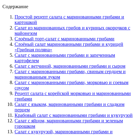
Содержание
Простой рецепт салата с маринованными грибами и
картошкой
Салат из маринованных грибов и куриных окорочков с
майонезом
Слоёный торт-салат с маринованными грибами
Слоёный салат маринованными грибами и курицей
«Грибная поляна»
Салат с маринованными грибами и запеченным
картофелем
Салат с ветчиной, маринованными грибами и сыром
Салат с маринованными грибами, свиным сердцем и
маринованным луком
Салат с маринованными грибами, морковью и соевым
соусом
Рецепт салата с корейской морковью и маринованными
грибами
Салат с языком, маринованными грибами и сладким
перцем
Крабовый салат с маринованными грибами и кукурузой
Салат с яйцом, маринованными грибами и зеленым
горошком
Салат с кукурузой, маринованными грибами и