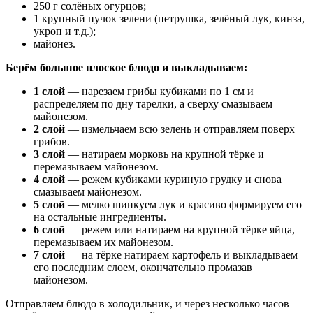
250 г солёных огурцов;
1 крупный пучок зелени (петрушка, зелёный лук, кинза,
укроп и т.д.);
майонез.
Берём большое плоское блюдо и выкладываем:
1 слой
— нарезаем грибы кубиками по 1 см и
распределяем по дну тарелки, а сверху смазываем
майонезом.
2 слой
— измельчаем всю зелень и отправляем поверх
грибов.
3 слой
— натираем морковь на крупной тёрке и
перемазываем майонезом.
4 слой
— режем кубиками куриную грудку и снова
смазываем майонезом.
5 слой
— мелко шинкуем лук и красиво формируем его
на остальные ингредиенты.
6 слой
— режем или натираем на крупной тёрке яйца,
перемазываем их майонезом.
7 слой
— на тёрке натираем картофель и выкладываем
его последним слоем, окончательно промазав
майонезом.
Отправляем блюдо в холодильник, и через несколько часов