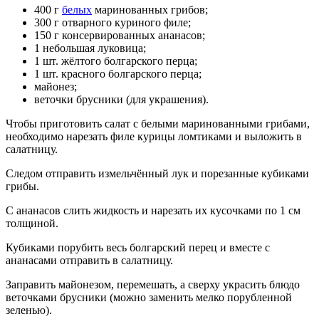
400 г
белых
маринованных грибов;
300 г отварного куриного филе;
150 г консервированных ананасов;
1 небольшая луковица;
1 шт. жёлтого болгарского перца;
1 шт. красного болгарского перца;
майонез;
веточки брусники (для украшения).
Чтобы приготовить салат с белыми маринованными грибами,
необходимо нарезать филе курицы ломтиками и выложить в
салатницу.
Следом отправить измельчённый лук и порезанные кубиками
грибы.
С ананасов слить жидкость и нарезать их кусочками по 1 см
толщиной.
Кубиками порубить весь болгарский перец и вместе с
ананасами отправить в салатницу.
Заправить майонезом, перемешать, а сверху украсить блюдо
веточками брусники (можно заменить мелко порубленной
зеленью).