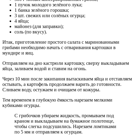
1 пучок молодого зелёного лука;
1 банка зелёного горошка;
3 шт. свежих или солёных огурца;
4 яйца;
майонез (для заправки);
соль (по вкусу).
Итак, приготовление простого салата с маринованными
грибами необходимо начать с отваривания картошки в
мундире и яиц.
Отправляем на дно кастрюли картошку, сверху выкладываем
яйца, заливаем водой и ставим на огонь.
Через 10 мин после закипания вытаскиваем яйца и отставляем
остывать, а картофель продолжаем варить до готовности.
Сливаем воду, остужаем и очищаем от кожуры.
Тем временем в глубокую ёмкость нарезаем мелкими
кубиками огурцы.
С грибочков убираем жидкость, промываем под
краном и выкладываем на бумажное полотенце,
чтобы слегка подсушились. Нарезаем ломтиками
по 5 мм и отправляем к огурцам.