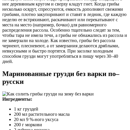
нее деревянным кругом и сверху кладут гнет. Когда грибы
несколько осядут, спрессуются, емкость дополняют свежими
грибами, плотно закупоривают и ставят в ледник, где каждую
неделю ее встряхивают, раскачивают или перекатывают с
места на место (например, бочки) для равномерного
распределения рассола. Особенно тщательно следят за тем,
чтобы тара не имела течи, а грибы не обнажались из рассола и
не замерзали на холоде. Как известно, грибы без рассола
чернеют, плесневеют, а от замерзания делаются дряблыми,
невкусными и быстро портятся. При засолке холодным
способом грузди могут употребляться в пищу через 30–40
дней.
Маринованные грузди без варки по–
русски
Ингредиенты:
1 кг груздей
200 мл растительного масла
20 мл 9 %-ного уксуса
200 г моркови
2 зубчика чеснока