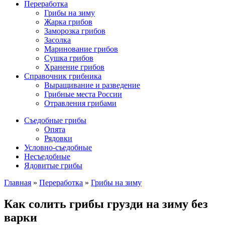
Переработка
Грибы на зиму
Жарка грибов
Заморозка грибов
Засолка
Маринование грибов
Сушка грибов
Хранение грибов
Справочник грибника
Выращивание и разведение
Грибные места России
Отравления грибами
Съедобные грибы
Опята
Рядовки
Условно-съедобные
Несъедобные
Ядовитые грибы
Главная
»
Переработка
»
Грибы на зиму
Как солить грибы грузди на зиму без
варки