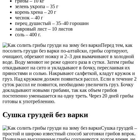
грибы – 10 кг
зелень укропа – 35 г
корень хрена – 20 г
чеснок – 40 г
перец душистый – 35–40 горошин
лавровый лист – 10 листов
соль – 400 г.
Перед тем, как
посолить грузди без варки по-алтайски, грибы сортируют,
очищают, обрезают ножку и 2–3 дня вымачивают в холодной
воде. Воду меняют не реже одного раза в сутки. Затем грибы
откидывают на сито и укладывают в бочку, переслаивая их
пряностями и солью. Накрывают салфеткой, кладут кружок и
груз. Над кружком должен появиться рассол. Если в течение 2
суток рассол не появится, необходимо увеличить груз. Бочку
докладывают новыми грибами, так как объем грибов
постепенно уменьшается на одну треть. Через 20 дней грибы
готовы к употреблению.
Сушка груздей без варки
Сушка груздей –
простой и широко известный способ заготовки грибов впрок.
Правильно высушенные грибы сохраняются долгое время, не