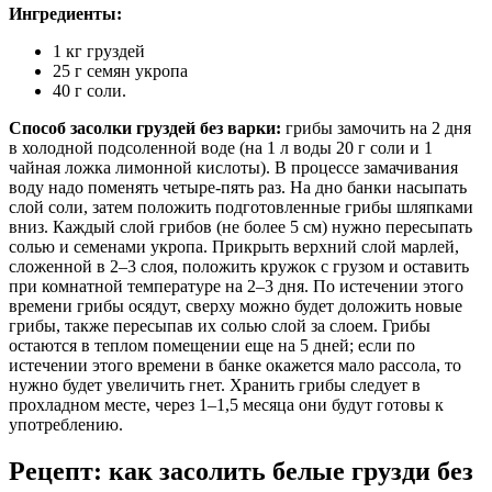
Ингредиенты:
1 кг груздей
25 г семян укропа
40 г соли.
Способ засолки груздей без варки:
грибы замочить на 2 дня
в холодной подсоленной воде (на 1 л воды 20 г соли и 1
чайная ложка лимонной кислоты). В процессе замачивания
воду надо поменять четыре-пять раз. На дно банки насыпать
слой соли, затем положить подготовленные грибы шляпками
вниз. Каждый слой грибов (не более 5 см) нужно пересыпать
солью и семенами укропа. Прикрыть верхний слой марлей,
сложенной в 2–3 слоя, положить кружок с грузом и оставить
при комнатной температуре на 2–3 дня. По истечении этого
времени грибы осядут, сверху можно будет доложить новые
грибы, также пересыпав их солью слой за слоем. Грибы
остаются в теплом помещении еще на 5 дней; если по
истечении этого времени в банке окажется мало рассола, то
нужно будет увеличить гнет. Хранить грибы следует в
прохладном месте, через 1–1,5 месяца они будут готовы к
употреблению.
Рецепт: как засолить белые грузди без