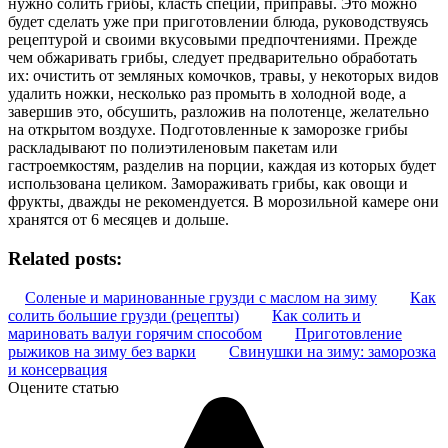
нужно солить грибы, класть специи, приправы. Это можно
будет сделать уже при приготовлении блюда, руководствуясь
рецептурой и своими вкусовыми предпочтениями. Прежде
чем обжаривать грибы, следует предварительно обработать
их: очистить от земляных комочков, травы, у некоторых видов
удалить ножки, несколько раз промыть в холодной воде, а
завершив это, обсушить, разложив на полотенце, желательно
на открытом воздухе. Подготовленные к заморозке грибы
раскладывают по полиэтиленовым пакетам или
гастроемкостям, разделив на порции, каждая из которых будет
использована целиком. Замораживать грибы, как овощи и
фрукты, дважды не рекомендуется. В морозильной камере они
хранятся от 6 месяцев и дольше.
Related posts:
Соленые и маринованные грузди с маслом на зиму
Как
солить большие грузди (рецепты)
Как солить и
мариновать валуи горячим способом
Приготовление
рыжиков на зиму без варки
Свинушки на зиму: заморозка
и консервация
Оцените статью