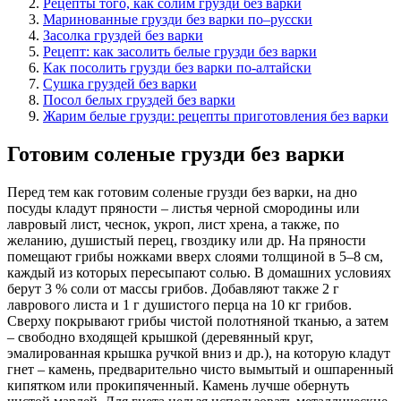
Рецепты того, как солим грузди без варки
Маринованные грузди без варки по–русски
Засолка груздей без варки
Рецепт: как засолить белые грузди без варки
Как посолить грузди без варки по-алтайски
Сушка груздей без варки
Посол белых груздей без варки
Жарим белые грузди: рецепты приготовления без варки
Готовим соленые грузди без варки
Перед тем как готовим соленые грузди без варки, на дно
посуды кладут пряности – листья черной смородины или
лавровый лист, чеснок, укроп, лист хрена, а также, по
желанию, душистый перец, гвоздику или др. На пряности
помещают грибы ножками вверх слоями толщиной в 5–8 см,
каждый из которых пересыпают солью. В домашних условиях
берут 3 % соли от массы грибов. Добавляют также 2 г
лаврового листа и 1 г душистого перца на 10 кг грибов.
Сверху покрывают грибы чистой полотняной тканью, а затем
– свободно входящей крышкой (деревянный круг,
эмалированная крышка ручкой вниз и др.), на которую кладут
гнет – камень, предварительно чисто вымытый и ошпаренный
кипятком или прокипяченный. Камень лучше обернуть