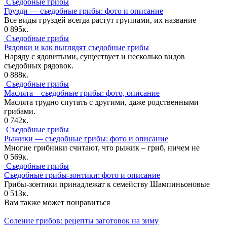
Съедобные грибы
Грузди — съедобные грибы: фото и описание
Все виды груздей всегда растут группами, их название
0
895к.
Съедобные грибы
Рядовки и как выглядят съедобные грибы
Наряду с ядовитыми, существует и несколько видов
съедобных рядовок.
0
888к.
Съедобные грибы
Маслята – съедобные грибы: фото, описание
Маслята трудно спутать с другими, даже родственными
грибами.
0
742к.
Съедобные грибы
Рыжики — съедобные грибы: фото и описание
Многие грибники считают, что рыжик – гриб, ничем не
0
569к.
Съедобные грибы
Съедобные грибы-зонтики: фото и описание
Грибы-зонтики принадлежат к семейству Шампиньоновые
0
513к.
Вам также может понравиться
Соление грибов: рецепты заготовок на зиму