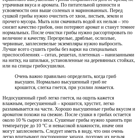
утрачивая вкуса и аромата. По питательной ценности и
усвояемости они выше соленых и маринованных. Перед
сушкой грибы нужно очистить от хвои, листьев, земли и
прочего мусора. Мыть или смачивать водой их нельзя – это
снизит качество грибов, они потеряют аромат и станут темнее
нормальных. После очистки грибы нужно рассортировать по
величине и качеству. Перезрелые, дряблые, ослизлые,
червивые, заплесневелые экземпляры нужно выбросить.
Лучше всего сушить грибы без варки на специальных
приспособлениях – ситах, решетах, плетенках – нанизанными
на нитку, на шпильки, установленные на деревянных стойках,
или на спицы грибосушилки.
Очень важно правильно определить, когда гриб
высушен. Нормально высушенный гриб не
крошится, слегка гнется, при усилии ломается.
Недосушенный гриб легко гнется, на ощупь кажется
влажным, пересушенный – крошится, хрустит, легко
разламывается на части. Хорошо высушенные грибы вкусом и
ароматом похожи на свежие. После сушки в грибах остается
около 10 % сырого веса. Сушеные грибы нужно хранить при
температуре до 10 °С и невысокой влажности, иначе они
могут заплесневеть. Следует иметь в виду, что они очень
легко впитывают посторонние запахи, поэтому их нельзя