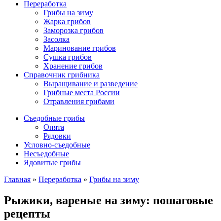
Переработка
Грибы на зиму
Жарка грибов
Заморозка грибов
Засолка
Маринование грибов
Сушка грибов
Хранение грибов
Справочник грибника
Выращивание и разведение
Грибные места России
Отравления грибами
Съедобные грибы
Опята
Рядовки
Условно-съедобные
Несъедобные
Ядовитые грибы
Главная
»
Переработка
»
Грибы на зиму
Рыжики, вареные на зиму: пошаговые
рецепты