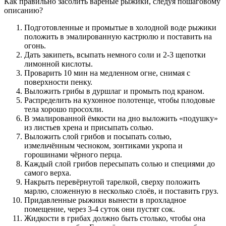
Как правильно засолить вареные рыжики, следуя пошаговому
описанию?
Подготовленные и промытые в холодной воде рыжики
положить в эмалированную кастрюлю и поставить на
огонь.
Дать закипеть, всыпать немного соли и 2-3 щепотки
лимонной кислоты.
Проварить 10 мин на медленном огне, снимая с
поверхности пенку.
Выложить грибы в дуршлаг и промыть под краном.
Распределить на кухонное полотенце, чтобы плодовые
тела хорошо просохли.
В эмалированной ёмкости на дно выложить «подушку»
из листьев хрена и присыпать солью.
Выложить слой грибов и посыпать солью,
измельчённым чесноком, зонтиками укропа и
горошинами чёрного перца.
Каждый слой грибов пересыпать солью и специями до
самого верха.
Накрыть перевёрнутой тарелкой, сверху положить
марлю, сложенную в несколько слоёв, и поставить груз.
Придавленные рыжики вынести в прохладное
помещение, через 3-4 суток они пустят сок.
Жидкости в грибах должно быть столько, чтобы она