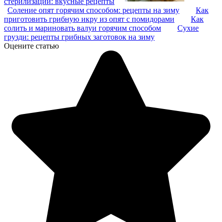
стерилизации: вкусные рецепты
Соление опят горячим способом: рецепты на зиму
Как
приготовить грибную икру из опят с помидорами
Как
солить и мариновать валуи горячим способом
Сухие
грузди: рецепты грибных заготовок на зиму
Оцените статью