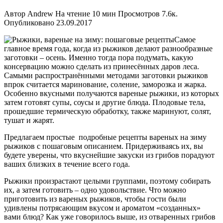
Автор
Andrew
На чтение
10 мин
Просмотров
7.6к.
Опубликовано
23.09.2017
Самое
главное время года, когда из рыжиков делают разнообразные
заготовки – осень. Именно тогда пора подумать, какую
консервацию можно сделать из принесённых даров леса.
Самыми распространёнными методами заготовки рыжиков
впрок считается маринование, соление, заморозка и жарка.
Особенно вкусными получаются вареные рыжики, из которых
затем готовят супы, соусы и другие блюда. Плодовые тела,
прошедшие термическую обработку, также маринуют, солят,
тушат и жарят.
Предлагаем простые подробные рецепты вареных на зиму
рыжиков с пошаговым описанием. Придерживаясь их, вы
будете уверены, что вкуснейшие закуски из грибов порадуют
ваших близких в течение всего года.
Рыжики произрастают целыми группами, поэтому собирать
их, а затем готовить – одно удовольствие. Что можно
приготовить из вареных рыжиков, чтобы гости были
удивлены потрясающим вкусом и ароматом «созданных»
вами блюд? Как уже говорилось выше, из отваренных грибов