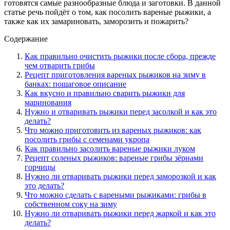
готовятся самые разнообразные блюда и заготовки. В данной
статье речь пойдёт о том, как посолить вареные рыжики, а
также как их замариновать, заморозить и пожарить?
Содержание
Как правильно очистить рыжики после сбора, прежде
чем отварить грибы
Рецепт приготовления вареных рыжиков на зиму в
банках: пошаговое описание
Как вкусно и правильно сварить рыжики для
маринования
Нужно и отваривать рыжики перед засолкой и как это
делать?
Что можно приготовить из вареных рыжиков: как
посолить грибы с семенами укропа
Как правильно засолить вареные рыжики луком
Рецепт соленых рыжиков: вареные грибы зёрнами
горчицы
Нужно ли отваривать рыжики перед заморозкой и как
это делать?
Что можно сделать с вареными рыжиками: грибы в
собственном соку на зиму
Нужно ли отваривать рыжики перед жаркой и как это
делать?