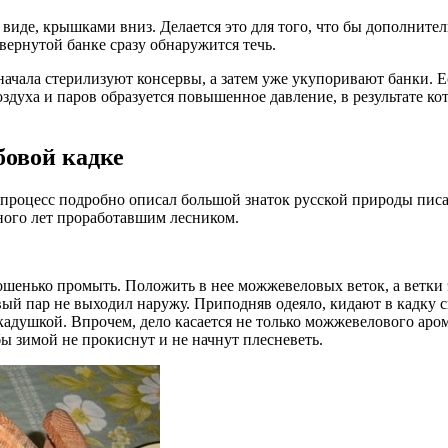
виде, крышками вниз. Делается это для того, что бы дополнит
вернутой банке сразу обнаружится течь.
чала стерилизуют консервы, а затем уже укупоривают банки. Ес
здуха и паров образуется повышенное давление, в результате кот
бовой кадке
 процесс подробно описал большой знаток русской природы писа
ого лет проработавшим лесником.
рошенько промыть. Положить в нее можжевеловых веток, а ветки
ый пар не выходил наружу. Приподняв одеяло, кидают в кадку с
адушкой. Впрочем, дело касается не только можжевелового арома
бы зимой не прокиснут и не начнут плесневеть.