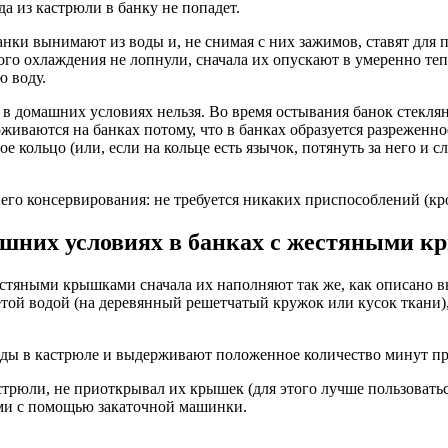
да из кастрюли в банку не попадет.
нки вынимают из воды и, не снимая с них зажимов, ставят для 
го охлаждения не лопнули, сначала их опускают в умеренно теп
ю воду.
 в домашних условиях нельзя. Во время остывания банок стек
иваются на банках потому, что в банках образуется разреженное
 кольцо (или, если на кольце есть язычок, потянуть за него и с
го консервирования: не требуется никаких приспособлений (кр
машних условиях в банках с жестяными 
жестяными крышками сначала их наполняют так же, как описано
етой водой (на деревянный решетчатый кружок или кусок ткани),
воды в кастрюле и выдерживают положенное количество минут п
рюли, не приоткрывал их крышек (для этого лучше пользоватьс
ами с помощью закаточной машинки.