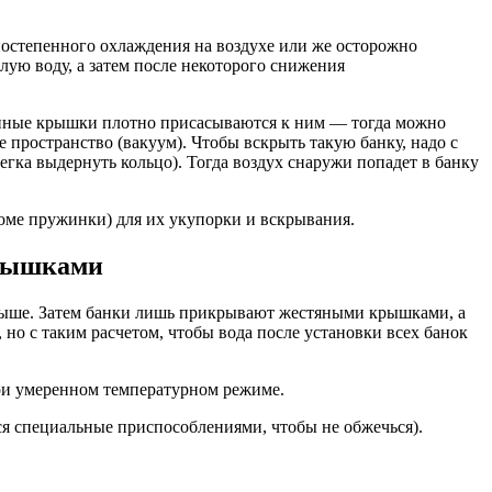
постепенного охлаждения на воздухе или же осторожно
лую воду, а затем после некоторого снижения
лянные крышки плотно присасываются к ним — тогда можно
 пространство (вакуум). Чтобы вскрыть такую банку, надо с
легка выдернуть кольцо). Тогда воздух снаружи попадет в банку
оме пружинки) для их укупорки и вскрывания.
крышками
 выше. Затем банки лишь прикрывают жестяными крышками, а
 но с таким расчетом, чтобы вода после установки всех банок
ри умеренном температурном режиме.
я специальные приспособлениями, чтобы не обжечься).