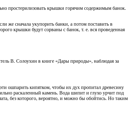
ельно простерилизовать крышки горячим содержимым банок.
ли же сначала укупорить банки, а потом поставить в
орого крышки будут сорваны с банок, т. е. вся проведенная
тель В. Солоухин в книге «Дары природы», наблюдая за
 эти ошпарить кипятком, чтобы их дух пропитал древесину
ильно раскаленный камень. Вода шипит и глухо урчит под
та, без которого, вероятно, и можно бы обойтись. Но таким