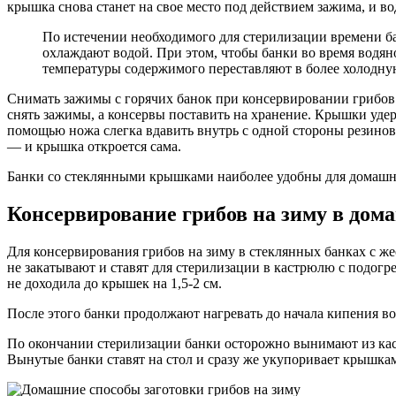
крышка снова станет на свое место под действием зажима, и во
По истечении необходимого для стерилизации времени ба
охлаждают водой. При этом, чтобы банки во время водяно
температуры содержимого переставляют в более холодну
Снимать зажимы с горячих банок при консервировании грибов
снять зажимы, а консервы поставить на хранение. Крышки удерж
помощью ножа слегка вдавить внутрь с одной стороны резиновое
— и крышка откроется сама.
Банки со стеклянными крышками наиболее удобны для домашне
Консервирование грибов на зиму в до
Для консервирования грибов на зиму в стеклянных банках с 
не закатывают и ставят для стерилизации в кастрюлю с подогр
не доходила до крышек на 1,5-2 см.
После этого банки продолжают нагревать до начала кипения 
По окончании стерилизации банки осторожно вынимают из каст
Вынутые банки ставят на стол и сразу же укупоривает крышк