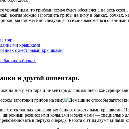
ано
05.07.2016
я урожайным, то грибами семья будет обеспечена на весь сезон. 
жай, всегда можно заготовить грибы на зиму в банках, бочках, 
рибов, вы сможете до следующего сезона лакомиться осенними 
вентарь
теклянными крышками
в банках с жестяными крышками
в банках и бочках
банки и другой инвентарь
ибов на зиму, это тара и инвентарь для домашнего консервирован
чных стеклянных консервных банках с жестяными крышками. Но 
и, широкими резиновыми кольцами и зажимами — специально дл
т рекомендовать в первую очередь. Работа с этим двумя видами 