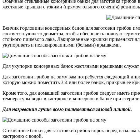
Обычные стеклянные консервные банки для заготовка грибов в
жестяные крышки с узкими (прямоугольного сечения) резиновы
Венчик горловины консервных банок для заготовки грибов име
соответствующего диаметра, чтобы обеспечить полную гермети
стойкого пищевого лака. Лакированные крышки применяют для
укупоривать и нелакированными (белыми) крышками.
Для укупорки консервных банок жестяными крышками служат р
Для заготовки грибов на зиму вам потребуется следующий инве
которую можно поместить 3-4 или более банок, прикрыв ее кр
Кроме того, для домашней заготовки грибов следует иметь при
температуры воды в кастрюле и консервов в банке при стерил
Для нагревания лучше всего пользоваться газовой плитой.
Стеклянные банки для заготовки грибов впрок перед началом 
кастрюлю с водой.