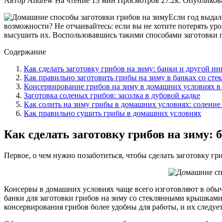
Автор
Andrew
На чтение
13 мин
Просмотров
27.2к.
Опубликов
Если год выдалс
возможности? Не отчаивайтесь: если вы не хотите потерять уро
высушить их. Воспользовавшись такими способами заготовки г
Содержание
Как сделать заготовку грибов на зиму: банки и другой ин
Как правильно заготовить грибы на зиму в банках со с
Консервирование грибов на зиму в домашних условиях 
Заготовка соленых грибов: засолка в дубовой кадке
Как солить на зиму грибы в домашних условиях: соление 
Как правильно сушить грибы в домашних условиях
Как сделать заготовку грибов на зиму: 
Первое, о чем нужно позаботиться, чтобы сделать заготовку гр
Консервы в домашних условиях чаще всего изготовляют в обы
банки для заготовки грибов на зиму со стеклянными крышкам
консервирования грибов более удобны для работы, и их следуе