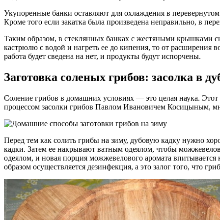
Укупоренные банки оставляют для охлаждения в перевернутом 
Кроме того если закатка была произведена неправильно, в пере
Таким образом, в стеклянных банках с жестяными крышками сна
кастрюлю с водой и нагреть ее до кипения, то от расширения во
работа будет сведена на нет, и продукты будут испорчены.
Заготовка соленых грибов: засолка в ду
Соление грибов в домашних условиях — это целая наука. Этот
процессом засолки грибов Павлом Ивановичем Косицыным, мн
Перед тем как солить грибы на зиму, дубовую кадку нужно хо
кадки. Затем ее накрывают ватным одеялом, чтобы можжевелов
одеялом, и новая порция можжевелового аромата впитывается к
образом осуществляется дезинфекция, а это залог того, что гри