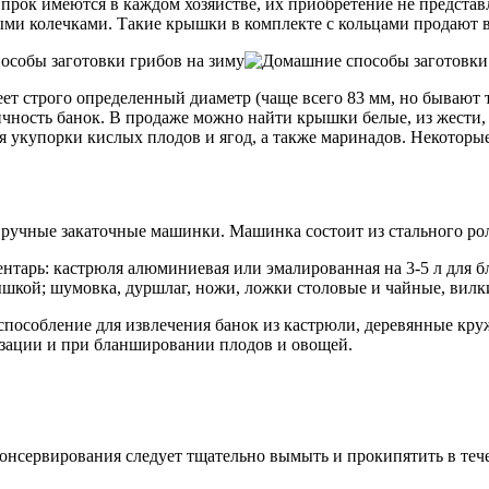
прок имеются в каждом хозяйстве, их приобретение не представ
ми колечками. Такие крышки в комплекте с кольцами продают в
ет строго определенный диаметр (чаще всего 83 мм, но бывают 
чность банок. В продаже можно найти крышки белые, из жести,
 укупорки кислых плодов и ягод, а также маринадов. Некотор
учные закаточные машинки. Машинка состоит из стального роли
нтарь: кастрюля алюминиевая или эмалированная на 3-5 л для б
ышкой; шумовка, дуршлаг, ножи, ложки столовые и чайные, вилк
способление для извлечения банок из кастрюли, деревянные кру
изации и при бланшировании плодов и овощей.
консервирования следует тщательно вымыть и прокипятить в теч