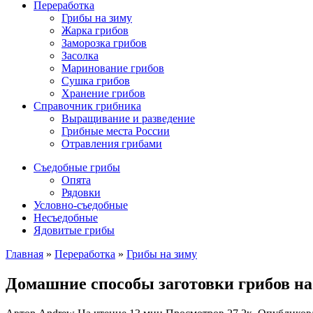
Переработка
Грибы на зиму
Жарка грибов
Заморозка грибов
Засолка
Маринование грибов
Сушка грибов
Хранение грибов
Справочник грибника
Выращивание и разведение
Грибные места России
Отравления грибами
Съедобные грибы
Опята
Рядовки
Условно-съедобные
Несъедобные
Ядовитые грибы
Главная
»
Переработка
»
Грибы на зиму
Домашние способы заготовки грибов на