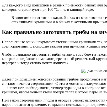
Для каждого вида консервов в разных по емкости банках или б
консервы стерилизуют при 100 °С, т. е. в кипящей воде.
В зависимости от того, в каких банках изготовляют консе
стеклянными крышками и в банках с жестяными крышка
Как правильно заготовить грибы на з
Наполненные банки накрывают стеклянными крышками так, чт
срез горловины. С помощью зажима или пружины крышки плотно
Чтобы правильно заготовить грибы на зиму, воду берут в таком
кастрюли под банки помещают деревянный решетчатый кружок 
перегрев и тогда стекло может лопнуть).
Далее при домашнем консервировании грибов продолжают нагре
считают началом стерилизации. С этого момента выдерживают 
— в этом нет необходимости, температура воды в кастрюле вс
крышкой, чтобы меньше были потери тепла и чтобы пары не в
При такой стерилизации плоды и овощи в банках нагреваются о
паров повысится давление, то крышка несколько приподниметс