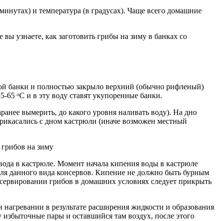
минутах) и температура (в градусах). Чаще всего домашние
 вы узнаете, как заготовить грибы на зиму в банках со
ой банки и полностью закрыло верхний (обычно рифленый)
65 ᵒС и в эту воду ставят укупоренные банки.
ранее вымерить, до какого уровня наливать воду). На дно
рикасались с дном кастрюли (иначе возможен местный
вода в кастрюле. Момент начала кипения воды в кастрюле
для данного вида консервов. Кипение не должно быть бурным
онсервировании грибов в домашних условиях следует прикрыть
и нагревании в результате расширения жидкости и образования
 избыточные пары и оставшийся там воздух, после этого