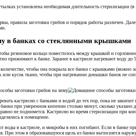
утылках установлена необходимая длительность стерилизации (в 
рвы, правила заготовки грибов и порядок работы различен. Далее
ми.
иму в банках со стеклянными крышками
обы резиновое кольцо поместилось между крышкой и горловин
 прижимают к банке. Заранее в кастрюле нагревают воду до 55-
 количестве, чтобы она покрыла все банки с крышками (можно за
или кусок ткани, чтобы при нагревании донышки банок не соп
вать кастрюлю с банками и водой до тех пор, пока не закипит 
банки при умеренном кипении столько минут, сколько указано 
е равно не поднимется. Кастрюлю во время стерилизации при к
ыделялись в помещение.
т воды в кастрюле, и микробы в них погибают. Если в банке пр
я. При этом в образовавшуюся щель из банки вытиснятся наружу