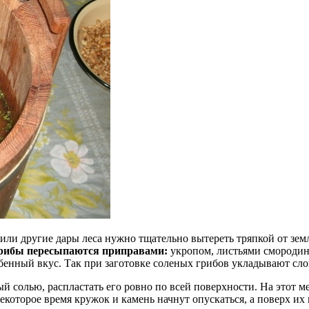
и или другие дары леса нужно тщательно вытереть тряпкой от зе
рибы пересыпаются приправами:
укропом, листьями смородины
обенный вкус. Так при заготовке соленых грибов укладывают сло
 солью, распластать его ровно по всей поверхности. На этот 
некоторое время кружок и камень начнут опускаться, а поверх 