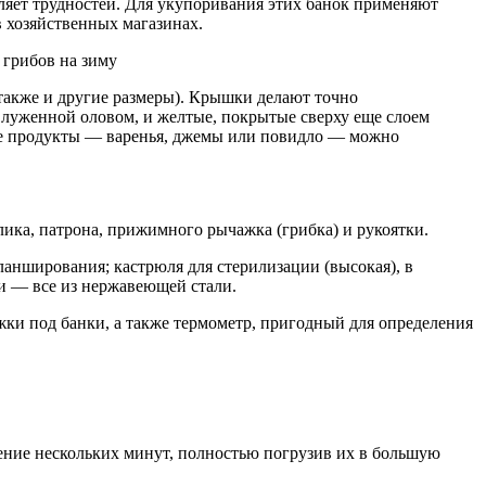
ляет трудностей. Для укупоривания этих банок применяют
 хозяйственных магазинах.
также и другие размеры). Крышки делают точно
 луженной оловом, и желтые, покрытые сверху еще слоем
ые продукты — варенья, джемы или повидло — можно
ка, патрона, прижимного рычажка (грибка) и рукоятки.
ланширования; кастрюля для стерилизации (высокая), в
и — все из нержавеющей стали.
жки под банки, а также термометр, пригодный для определения
ение нескольких минут, полностью погрузив их в большую