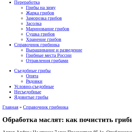
Переработка
Грибы на зиму
Жарка грибов
Заморозка грибов
Засолка
Маринование грибов
Сушка грибов
Хранение грибов
Справочник грибника
Выращивание и разведение
Грибные места России
Отравления грибами
Съедобные грибы
Опята
Рядовки
Условно-съедобные
Несъедобные
Ядовитые грибы
Главная
»
Справочник грибника
Обработка маслят: как почистить гриб