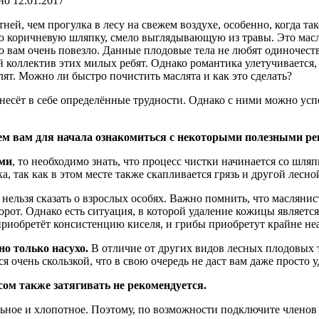
но
12.01.2017
ней, чем прогулка в лесу на свежем воздухе, особенно, когда т
ю коричневую шляпку, смело выглядывающую из травы. Это масл
то вам очень повезло. Данные плодовые тела не любят одиночест
й коллектив этих милых ребят. Однако романтика улетучивается,
слят. Можно ли быстро почистить маслята и как это сделать?
 несёт в себе определённые трудности. Однако с ними можно усп
гаем вам для начала ознакомиться с некоторыми полезными р
ами
, то необходимо знать, что процесс чистки начинается со шля
, так как в этом месте также скапливается грязь и другой лесно
о нельзя сказать о взрослых особях. Важно помнить, что маслян
орот. Однако есть ситуация, в которой удаление кожицы является
приобретёт консистенцию киселя, и грибы приобретут крайне н
но только насухо.
В отличие от других видов лесных плодовых те
я очень скользкой, что в свою очередь не даст вам даже просто у
сом также затягивать не рекомендуется.
ьное и хлопотное. Поэтому, по возможности подключите членов с