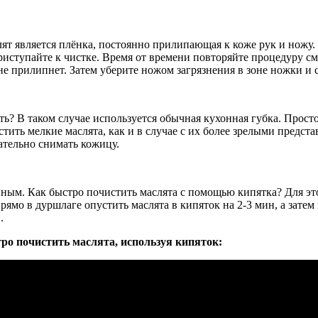
ят является плёнка, постоянно прилипающая к коже рук и ножу.
риступайте к чистке. Время от времени повторяйте процедуру см
 не прилипнет. Затем уберите ножом загрязнения в зоне ножки и 
ть? В таком случае используется обычная кухонная губка. Прост
тить мелкие маслята, как и в случае с их более зрелыми предс
ательно снимать кожицу.
ным. Как быстро почистить маслята с помощью кипятка? Для э
ямо в дуршлаге опустить маслята в кипяток на 2-3 мин, а затем 
.
ро почистить маслята, используя кипяток: