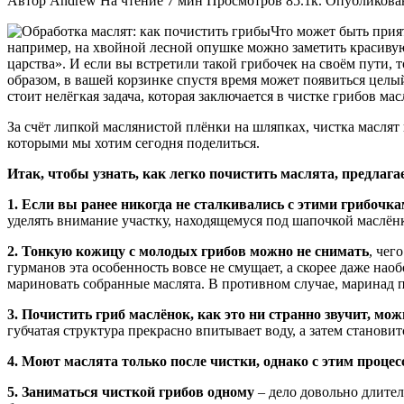
Автор
Andrew
На чтение
7 мин
Просмотров
85.1к.
Опубликова
Что может быть прият
например, на хвойной лесной опушке можно заметить красиву
царства». И если вы встретили такой грибочек на своём пути, 
образом, в вашей корзинке спустя время может появиться целы
стоит нелёгкая задача, которая заключается в чистке грибов ма
За счёт липкой маслянистой плёнки на шляпках, чистка маслят
которыми мы хотим сегодня поделиться.
Итак, чтобы узнать, как легко почистить маслята, предла
1. Если вы ранее никогда не сталкивались с этими грибочк
уделять внимание участку, находящемуся под шапочкой маслёнка
2. Тонкую кожицу с молодых грибов можно не снимать
, чег
гурманов эта особенность вовсе не смущает, а скорее даже наоб
мариновать собранные маслята. В противном случае, маринад 
3. Почистить гриб маслёнок, как это ни странно звучит, мож
губчатая структура прекрасно впитывает воду, а затем становитс
4. Моют маслята только после чистки, однако с этим процес
5. Заниматься чисткой грибов одному
– дело довольно длител