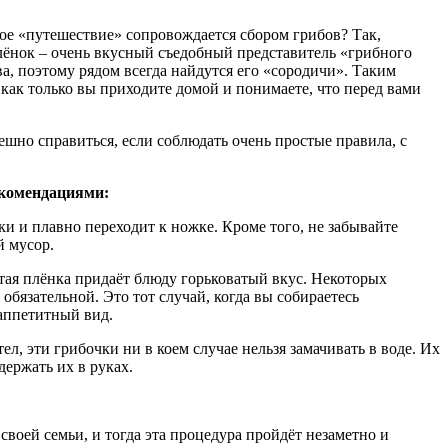
акое «путешествие» сопровождается сбором грибов? Так,
ёнок – очень вкусный съедобный представитель «грибного
ва, поэтому рядом всегда найдутся его «сородичи». Таким
 как только вы приходите домой и понимаете, что перед вами
ешно справиться, если соблюдать очень простые правила, с
екомендациями:
пки и плавно переходит к ножке. Кроме того, не забывайте
й мусор.
истая плёнка придаёт блюду горьковатый вкус. Некоторых
 обязательной. Это тот случай, когда вы собираетесь
еаппетитный вид.
л, эти грибочки ни в коем случае нельзя замачивать в воде. Их
держать их в руках.
воей семьи, и тогда эта процедура пройдёт незаметно и