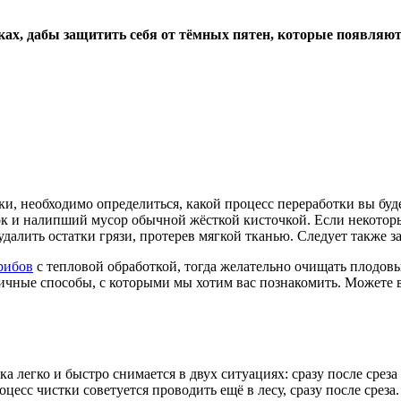
ках, дабы защитить себя от тёмных пятен, которые появляют
нки, необходимо определиться, какой процесс переработки вы буд
ок и налипший мусор обычной жёсткой кисточкой. Если некоторы
далить остатки грязи, протерев мягкой тканью. Следует также з
рибов
с тепловой обработкой, тогда желательно очищать плодовы
ичные способы, с которыми мы хотим вас познакомить. Можете в
 легко и быстро снимается в двух ситуациях: сразу после среза
оцесс чистки советуется проводить ещё в лесу, сразу после срез