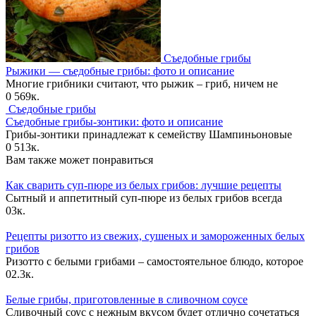
Съедобные грибы
Рыжики — съедобные грибы: фото и описание
Многие грибники считают, что рыжик – гриб, ничем не
0
569к.
Съедобные грибы
Съедобные грибы-зонтики: фото и описание
Грибы-зонтики принадлежат к семейству Шампиньоновые
0
513к.
Вам также может понравиться
Как сварить суп-пюре из белых грибов: лучшие рецепты
Сытный и аппетитный суп-пюре из белых грибов всегда
0
3к.
Рецепты ризотто из свежих, сушеных и замороженных белых
грибов
Ризотто с белыми грибами – самостоятельное блюдо, которое
0
2.3к.
Белые грибы, приготовленные в сливочном соусе
Сливочный соус с нежным вкусом будет отлично сочетаться