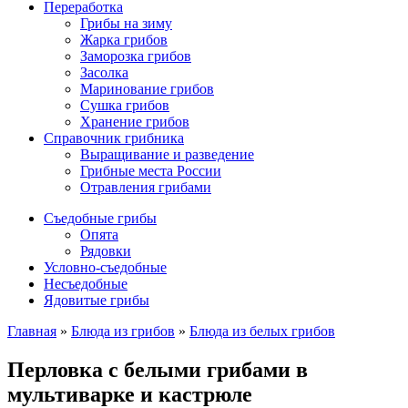
Переработка
Грибы на зиму
Жарка грибов
Заморозка грибов
Засолка
Маринование грибов
Сушка грибов
Хранение грибов
Справочник грибника
Выращивание и разведение
Грибные места России
Отравления грибами
Съедобные грибы
Опята
Рядовки
Условно-съедобные
Несъедобные
Ядовитые грибы
Главная
»
Блюда из грибов
»
Блюда из белых грибов
Перловка с белыми грибами в
мультиварке и кастрюле