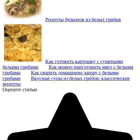
Рецепты бульонов из белых грибов
Как готовить картошку с сушеными
белыми грибами
Как можно приготовить мясо с белыми
грибами
Как сварить домашнюю лапшу с белыми
грибами
Вкусные супы из белых грибов: классические
рецепты
Оцените статью