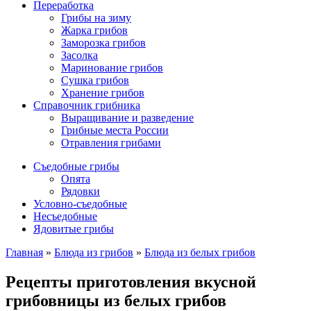
Переработка
Грибы на зиму
Жарка грибов
Заморозка грибов
Засолка
Маринование грибов
Сушка грибов
Хранение грибов
Справочник грибника
Выращивание и разведение
Грибные места России
Отравления грибами
Съедобные грибы
Опята
Рядовки
Условно-съедобные
Несъедобные
Ядовитые грибы
Главная
»
Блюда из грибов
»
Блюда из белых грибов
Рецепты приготовления вкусной
грибовницы из белых грибов