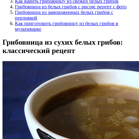
Как варить грибовницу из свежих белых грибов
Грибовница из белых грибов с рисом: рецепт с фото
Грибовница из замороженных белых грибов с
перловкой
Как приготовить грибовницу из белых грибов в
мультиварке
Грибовница из сухих белых грибов:
классический рецепт