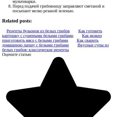
мультиварки.
Перед подачей грибовницу заправляют сметаной и
посыпают мелко резаной зеленью.
Related posts:
Рецепты бульонов из белых грибов
Как готовить
картошку с сушеными белыми грибами
Как можно
приготовить мясо с белыми грибами
Как сварить
домашнюю лапшу с белыми грибами
Вкусные супы из
белых грибов: классические рецепты
Оцените статью