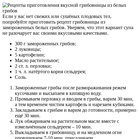
Если у вас нет свежих или сушёных плодовых тел,
попробуйте приготовить рецепт грибовницы из
замороженных белых грибов. Уверяем, что этот вариант супа
не разочарует вас своими вкусовыми качествами.
300 г замороженных грибов;
2 луковицы;
5 картофелин;
Масло растительное;
2 ст. л. перловки;
1 ч. л. натёртого корня сельдерея;
Соль.
Замороженные грибы после размораживания режем
кусочками и высыпаем в кипящую воду.
Промываем перловку и вводим в грибы, варим 30 мин,
а тем временем чистим картофель и нарезаем кубиками.
Закладываем к грибам и варим до готовности, примерно
ещё 30 мин.
Лук обжариваем на растительном масле вместе с
измельчённым сельдереем – 10 мин.
Выкладываем в грибовницу, и на медленном огне
провариваем 7-10 мин, присаливаем.