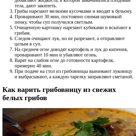
добавляют жидкость, в которой замачивались плодовые
тела, дают закипеть.
Грибы нарезают мелкими кусочками и вводят к бульону.
Проваривают 30 мин, постоянно снимая шумовкой
пенку, чтобы суп получился светлым.
Очищенную картошку нарезают кубиками и всыпают к
грибам.
Следом очищают лук, но не разрезают, а отправляют
целым в суп.
На среднем огне доводят картофель и лук до кипения,
проваривают 10 мин и убавляют огонь.
Варят на слабом огне до готовности картофеля,
примерно 40 мин.
При подаче на стол из грибовницы вынимают луковицу
и выбрасывают, а каждую тарелку заправляют сметаной.
Как варить грибовницу из свежих
белых грибов