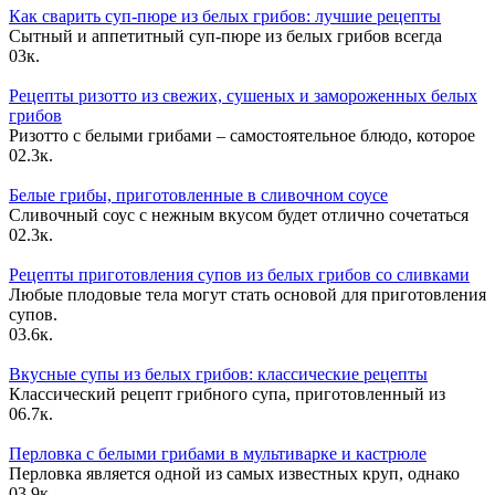
Как сварить суп-пюре из белых грибов: лучшие рецепты
Сытный и аппетитный суп-пюре из белых грибов всегда
0
3к.
Рецепты ризотто из свежих, сушеных и замороженных белых
грибов
Ризотто с белыми грибами – самостоятельное блюдо, которое
0
2.3к.
Белые грибы, приготовленные в сливочном соусе
Сливочный соус с нежным вкусом будет отлично сочетаться
0
2.3к.
Рецепты приготовления супов из белых грибов со сливками
Любые плодовые тела могут стать основой для приготовления
супов.
0
3.6к.
Вкусные супы из белых грибов: классические рецепты
Классический рецепт грибного супа, приготовленный из
0
6.7к.
Перловка с белыми грибами в мультиварке и кастрюле
Перловка является одной из самых известных круп, однако
0
3.9к.