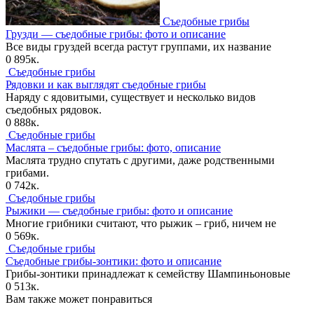
Съедобные грибы
Грузди — съедобные грибы: фото и описание
Все виды груздей всегда растут группами, их название
0
895к.
Съедобные грибы
Рядовки и как выглядят съедобные грибы
Наряду с ядовитыми, существует и несколько видов
съедобных рядовок.
0
888к.
Съедобные грибы
Маслята – съедобные грибы: фото, описание
Маслята трудно спутать с другими, даже родственными
грибами.
0
742к.
Съедобные грибы
Рыжики — съедобные грибы: фото и описание
Многие грибники считают, что рыжик – гриб, ничем не
0
569к.
Съедобные грибы
Съедобные грибы-зонтики: фото и описание
Грибы-зонтики принадлежат к семейству Шампиньоновые
0
513к.
Вам также может понравиться