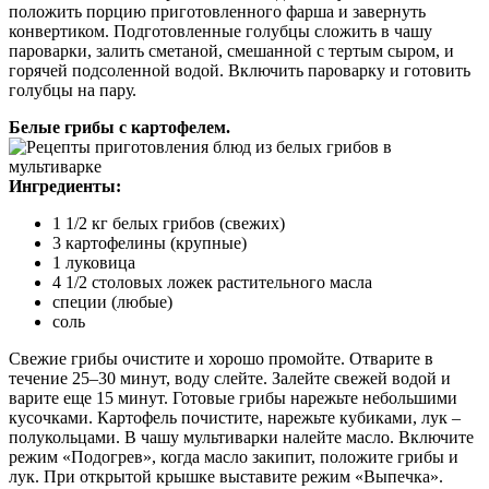
положить порцию приготовленного фарша и завернуть
конвертиком. Подготовленные голубцы сложить в чашу
пароварки, залить сметаной, смешанной с тертым сыром, и
горячей подсоленной водой. Включить пароварку и готовить
голубцы на пару.
Белые грибы с картофелем.
Ингредиенты:
1 1/2 кг белых грибов (свежих)
3 картофелины (крупные)
1 луковица
4 1/2 столовых ложек растительного масла
специи (любые)
соль
Свежие грибы очистите и хорошо промойте. Отварите в
течение 25–30 минут, воду слейте. Залейте свежей водой и
варите еще 15 минут. Готовые грибы нарежьте небольшими
кусочками. Картофель почистите, нарежьте кубиками, лук –
полукольцами. В чашу мультиварки налейте масло. Включите
режим «Подогрев», когда масло закипит, положите грибы и
лук. При открытой крышке выставите режим «Выпечка».