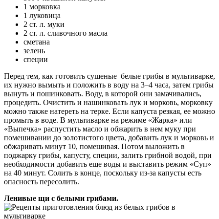
1 морковка
1 луковица
2 ст. л. муки
2 ст. л. сливочного масла
сметана
зелень
специи
Перед тем, как готовить сушеные белые грибы в мультиварке,
их нужно вымыть и положить в воду на 3–4 часа, затем грибы
вынуть и пошинковать. Воду, в которой они замачивались,
процедить. Очистить и нашинковать лук и морковь, морковку
можно также натереть на терке. Если капуста резкая, ее можно
промыть в воде. В мультиварке на режиме «Жарка» или
«Выпечка» распустить масло и обжарить в нем муку при
помешивании до золотистого цвета, добавить лук и морковь и
обжаривать минут 10, помешивая. Потом выложить в
поджарку грибы, капусту, специи, залить грибной водой, при
необходимости добавить еще воды и выставить режим «Суп»
на 40 минут. Солить в конце, поскольку из-за капусты есть
опасность пересолить.
Ленивые щи с белыми грибами.