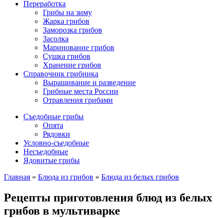
Переработка
Грибы на зиму
Жарка грибов
Заморозка грибов
Засолка
Маринование грибов
Сушка грибов
Хранение грибов
Справочник грибника
Выращивание и разведение
Грибные места России
Отравления грибами
Съедобные грибы
Опята
Рядовки
Условно-съедобные
Несъедобные
Ядовитые грибы
Главная
»
Блюда из грибов
»
Блюда из белых грибов
Рецепты приготовления блюд из белых
грибов в мультиварке