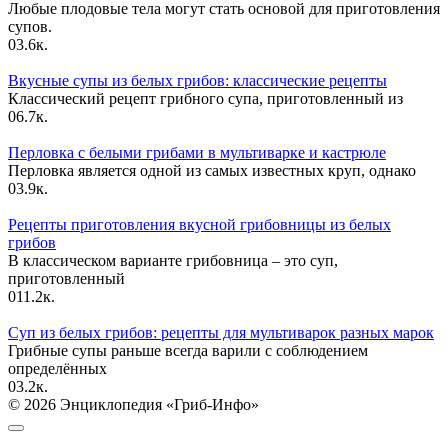
Любые плодовые тела могут стать основой для приготовления
супов.
0
3.6к.
Вкусные супы из белых грибов: классические рецепты
Классический рецепт грибного супа, приготовленный из
0
6.7к.
Перловка с белыми грибами в мультиварке и кастрюле
Перловка является одной из самых известных круп, однако
0
3.9к.
Рецепты приготовления вкусной грибовницы из белых
грибов
В классическом варианте грибовница – это суп,
приготовленный
0
11.2к.
Суп из белых грибов: рецепты для мультиварок разных марок
Грибные супы раньше всегда варили с соблюдением
определённых
0
3.2к.
© 2026 Энциклопедия «Гриб-Инфо»