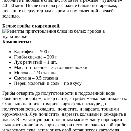
посолите и добавьте специи. Готовьте в режиме «Тушение»
40–50 мин. После сигнала разложите блюдо по тарелкам,
посыпьте сверху тертым сыром и измельченной свежей
зеленью.
Белые грибы с картошкой.
Компоненты:
Картофель – 500 г
Грибы свежие – 200 г
Лук репчатый – 1 шт.
Масло топленое – 3 столовые ложки
Молоко – 2/3 стакана
Сметана – 0,5 стакана
Перец молотый и соль – по вкусу
Грибы отварить до полуготовности в подсоленной воде
обычным способом, отвар слить, а грибы мелко нашинковать.
Отдельно на плите отварить картофель в кожуре до
полуготовности, охладить, почистить и нарезать тонкими
кружочками. Лук почистить, нарезать кольцами и обжарить в
масле. В смазанную растопленным маслом чашу пароварки
выложить половину картофеля, на него положить слой грибов
и жареного лука, затем опять слой оставшегося картофеля.