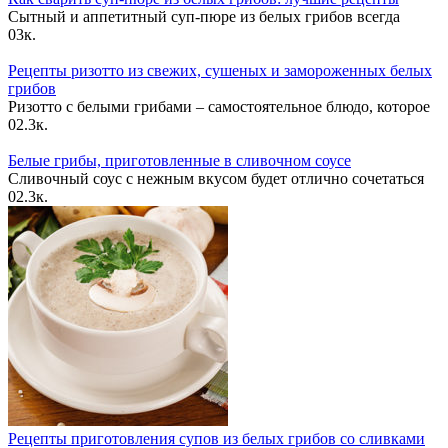
Сытный и аппетитный суп-пюре из белых грибов всегда
0
3к.
Рецепты ризотто из свежих, сушеных и замороженных белых
грибов
Ризотто с белыми грибами – самостоятельное блюдо, которое
0
2.3к.
Белые грибы, приготовленные в сливочном соусе
Сливочный соус с нежным вкусом будет отлично сочетаться
0
2.3к.
Рецепты приготовления супов из белых грибов со сливками