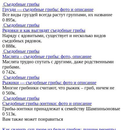
Съедобные грибы
Грузди — съедобные грибы: фото и описание
Все виды груздей всегда растут группами, их название
0
895к.
Съедобные грибы
Рядовки и как выглядят съедобные грибы
Наряду с ядовитыми, существует и несколько видов
съедобных рядовок.
0
888к.
Съедобные грибы
Маслята – съедобные грибы: фото, описание
Маслята трудно спутать с другими, даже родственными
грибами.
0
742к.
Съедобные грибы
Рыжики — съедобные грибы: фото и описание
Многие грибники считают, что рыжик – гриб, ничем не
0
569к.
Съедобные грибы
Съедобные грибы-зонтики: фото и описание
Грибы-зонтики принадлежат к семейству Шампиньоновые
0
513к.
Вам также может понравиться
Как сварить суп-пюре из белых грибов: лучшие рецепты