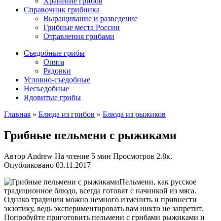
Хранение грибов
Справочник грибника
Выращивание и разведение
Грибные места России
Отравления грибами
Съедобные грибы
Опята
Рядовки
Условно-съедобные
Несъедобные
Ядовитые грибы
Главная
»
Блюда из грибов
»
Блюда из рыжиков
Грибные пельмени с рыжиками
Автор
Andrew
На чтение
5 мин
Просмотров
2.8к.
Опубликовано
03.11.2017
Пельмени, как русское
традиционное блюдо, всегда готовят с начинкой из мяса.
Однако традиции можно немного изменить и привнести
экзотику, ведь экспериментировать вам никто не запретит.
Попробуйте приготовить пельмени с грибами рыжиками и