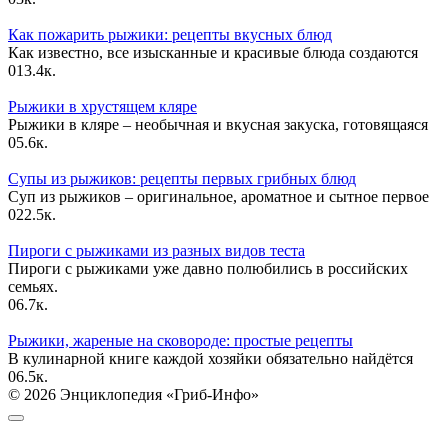
Как пожарить рыжики: рецепты вкусных блюд
Как известно, все изысканные и красивые блюда создаются
0
13.4к.
Рыжики в хрустящем кляре
Рыжики в кляре – необычная и вкусная закуска, готовящаяся
0
5.6к.
Супы из рыжиков: рецепты первых грибных блюд
Суп из рыжиков – оригинальное, ароматное и сытное первое
0
22.5к.
Пироги с рыжиками из разных видов теста
Пироги с рыжиками уже давно полюбились в российских
семьях.
0
6.7к.
Рыжики, жареные на сковороде: простые рецепты
В кулинарной книге каждой хозяйки обязательно найдётся
0
6.5к.
© 2026 Энциклопедия «Гриб-Инфо»