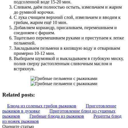
подсоленной воде 15-20 мин.
Сливаем, даём полностью остыть, измельчаем и жарим
до румяной корочки.
С лука счищаем верхний слой, измельчаем и вводим к
грибам, жарим ещё 10 мин.
Добавляем кориандр, присаливаем, перемешиваем и
соединяем с фаршем.
Тщательно перемешиваем руками и приступаем к лепке
пельменей.
Закладываем пельмени в кипящую воду и отвариваем
примерно 10-12 мин.
Выбираем шумовкой и выкладываем в глубокую миску,
полив сверху растопленным сливочным маслом и
встряхнув.
Related posts:
Блюда из соленых грибов рыжиков
Приготовление
рыжиков в духовке
Приготовление блюд из сушеных
рыжиков
Грибные блюда из рыжиков
Рецепты блюд
из ножек рыжиков
Оцените статью