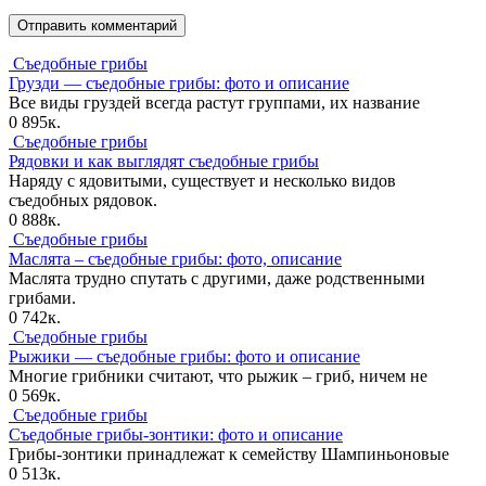
Съедобные грибы
Грузди — съедобные грибы: фото и описание
Все виды груздей всегда растут группами, их название
0
895к.
Съедобные грибы
Рядовки и как выглядят съедобные грибы
Наряду с ядовитыми, существует и несколько видов
съедобных рядовок.
0
888к.
Съедобные грибы
Маслята – съедобные грибы: фото, описание
Маслята трудно спутать с другими, даже родственными
грибами.
0
742к.
Съедобные грибы
Рыжики — съедобные грибы: фото и описание
Многие грибники считают, что рыжик – гриб, ничем не
0
569к.
Съедобные грибы
Съедобные грибы-зонтики: фото и описание
Грибы-зонтики принадлежат к семейству Шампиньоновые
0
513к.