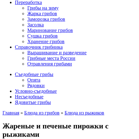
Переработка
Грибы на зиму
Жарка грибов
Заморозка грибов
Засолка
Маринование грибов
Сушка грибов
Хранение грибов
Справочник грибника
Выращивание и разведение
Грибные места России
Отравления грибами
Съедобные грибы
Опята
Рядовки
Условно-съедобные
Несъедобные
Ядовитые грибы
Главная
»
Блюда из грибов
»
Блюда из рыжиков
Жареные и печеные пирожки с
рыжиками