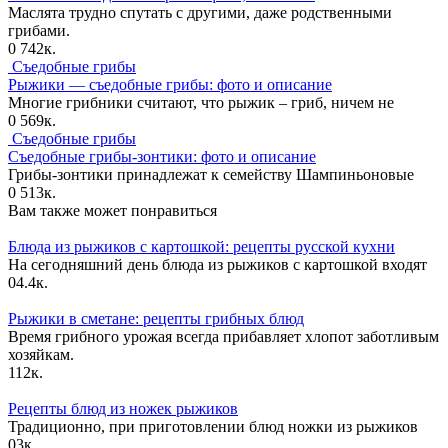
Маслята трудно спутать с другими, даже родственными
грибами.
0
742к.
Съедобные грибы
Рыжики — съедобные грибы: фото и описание
Многие грибники считают, что рыжик – гриб, ничем не
0
569к.
Съедобные грибы
Съедобные грибы-зонтики: фото и описание
Грибы-зонтики принадлежат к семейству Шампиньоновые
0
513к.
Вам также может понравиться
Блюда из рыжиков с картошкой: рецепты русской кухни
На сегодняшний день блюда из рыжиков с картошкой входят
0
4.4к.
Рыжики в сметане: рецепты грибных блюд
Время грибного урожая всегда прибавляет хлопот заботливым
хозяйкам.
1
12к.
Рецепты блюд из ножек рыжиков
Традиционно, при приготовлении блюд ножки из рыжиков
0
3к.