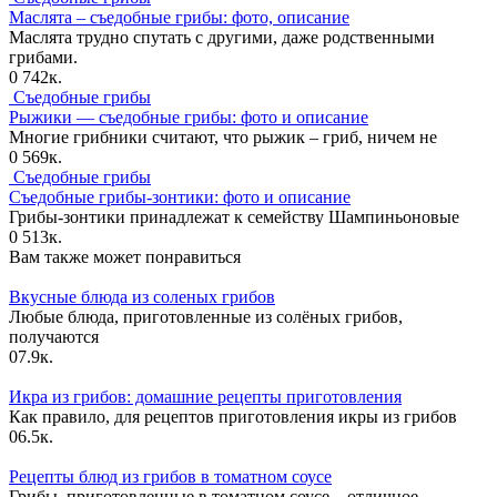
Маслята – съедобные грибы: фото, описание
Маслята трудно спутать с другими, даже родственными
грибами.
0
742к.
Съедобные грибы
Рыжики — съедобные грибы: фото и описание
Многие грибники считают, что рыжик – гриб, ничем не
0
569к.
Съедобные грибы
Съедобные грибы-зонтики: фото и описание
Грибы-зонтики принадлежат к семейству Шампиньоновые
0
513к.
Вам также может понравиться
Вкусные блюда из соленых грибов
Любые блюда, приготовленные из солёных грибов,
получаются
0
7.9к.
Икра из грибов: домашние рецепты приготовления
Как правило, для рецептов приготовления икры из грибов
0
6.5к.
Рецепты блюд из грибов в томатном соусе
Грибы, приготовленные в томатном соусе – отличное