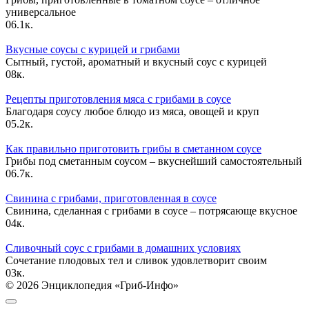
универсальное
0
6.1к.
Вкусные соусы с курицей и грибами
Сытный, густой, ароматный и вкусный соус с курицей
0
8к.
Рецепты приготовления мяса с грибами в соусе
Благодаря соусу любое блюдо из мяса, овощей и круп
0
5.2к.
Как правильно приготовить грибы в сметанном соусе
Грибы под сметанным соусом – вкуснейший самостоятельный
0
6.7к.
Свинина с грибами, приготовленная в соусе
Свинина, сделанная с грибами в соусе – потрясающе вкусное
0
4к.
Сливочный соус с грибами в домашних условиях
Сочетание плодовых тел и сливок удовлетворит своим
0
3к.
© 2026 Энциклопедия «Гриб-Инфо»