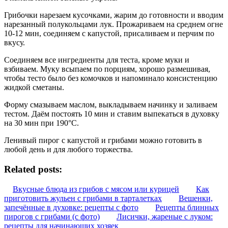
Грибочки нарезаем кусочками, жарим до готовности и вводим
нарезанный полукольцами лук. Прожариваем на среднем огне
10-12 мин, соединяем с капустой, присаливаем и перчим по
вкусу.
Соединяем все ингредиенты для теста, кроме муки и
взбиваем. Муку всыпаем по порциям, хорошо размешивая,
чтобы тесто было без комочков и напоминало консистенцию
жидкой сметаны.
Форму смазываем маслом, выкладываем начинку и заливаем
тестом. Даём постоять 10 мин и ставим выпекаться в духовку
на 30 мин при 190°C.
Ленивый пирог с капустой и грибами можно готовить в
любой день и для любого торжества.
Related posts:
Вкусные блюда из грибов с мясом или курицей
Как
приготовить жульен с грибами в тарталетках
Вешенки,
запечённые в духовке: рецепты с фото
Рецепты блинных
пирогов с грибами (с фото)
Лисички, жареные с луком:
рецепты для начинающих хозяек