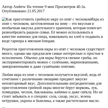
Автор
Andrew
На чтение
9 мин
Просмотров
40.1к.
Опубликовано
21.05.2017
Икра из
опят с чесноком, заготовленная на зиму – это вкусная и
необычная закуска длительного хранения, которая помогает
разнообразить рацион семьи. Её можно использовать в
качестве начинки для пицц, намазывать на хлеб и подавать в
виде гарнира к мясным блюдам.
Рецептов приготовления икры из опят с чесноком существует
много, однако мы предлагаем самые интересные и простые в
исполнении. Обычно для икры берутся свежие грибы, но
экспериментировать можно с солёными, маринованными,
замороженными и даже сушёными опятами.
Любая икра из опят с чесноком получается вкусной, ведь её
сочетание с различными овощами придают закуске
неповторимый вкус. Дополнительными ингредиентами для
приготовления грибной икры многие берут морковь, лук,
помидоры, чеснок, баклажаны, кабачки и даже свёклу. Но не
стоит забывать и о специях: соль, сахар, уксус, зелень
петрушки, укропа и базилика, а также растительное масло.