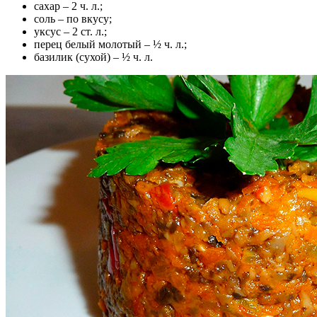
сахар – 2 ч. л.;
соль – по вкусу;
уксус – 2 ст. л.;
перец белый молотый – ½ ч. л.;
базилик (сухой) – ½ ч. л.