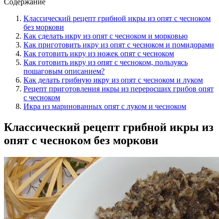
Содержание
Классический рецепт грибной икры из опят с чесноком
без моркови
Как сделать икру из опят с чесноком и морковью
Как приготовить икру из опят с чесноком и помидорами
Как готовить икру из ножек опят с чесноком
Как готовить икру из опят с чесноком, пользуясь
пошаговым описанием?
Как делать грибную икру из опят с чесноком и луком
Рецепт приготовления икры из переросших грибов опят
с чесноком
Икра из маринованных опят с луком и чесноком
Классический рецепт грибной икры из
опят с чесноком без моркови