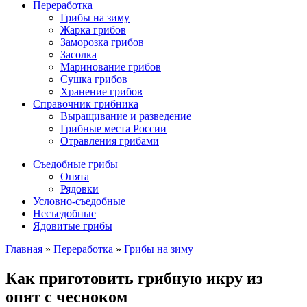
Переработка
Грибы на зиму
Жарка грибов
Заморозка грибов
Засолка
Маринование грибов
Сушка грибов
Хранение грибов
Справочник грибника
Выращивание и разведение
Грибные места России
Отравления грибами
Съедобные грибы
Опята
Рядовки
Условно-съедобные
Несъедобные
Ядовитые грибы
Главная
»
Переработка
»
Грибы на зиму
Как приготовить грибную икру из
опят с чесноком