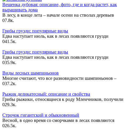
Вешенка дубовая: описание, фото, где и когда растет, как
выращивать дома
В лесу, в конце лета – начале осени на стволах деревьев
0
7.8к.
Грибы грузди: популярные виды
Едва наступает июль, как в лесах появляются грузди
0
41.5к.
Грибы грузди: популярные виды
Едва наступает июль, как в лесах появляются грузди
0
35.9к.
Виды лесных шампиньонов
Многие считают, что все разновидности шампиньонов –
0
37.2к.
Рыжик деликатесный: описание и свойства
Грибы рыжики, относящиеся к роду Млеичников, получили
0
29.3к.
Строчок гигантский и обыкновенный
Весной, в одно время со сморчками в лесах появляются
0
26.5к.