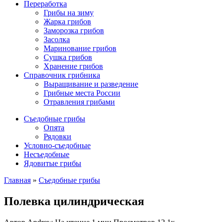
Переработка
Грибы на зиму
Жарка грибов
Заморозка грибов
Засолка
Маринование грибов
Сушка грибов
Хранение грибов
Справочник грибника
Выращивание и разведение
Грибные места России
Отравления грибами
Съедобные грибы
Опята
Рядовки
Условно-съедобные
Несъедобные
Ядовитые грибы
Главная
»
Съедобные грибы
Полевка цилиндрическая