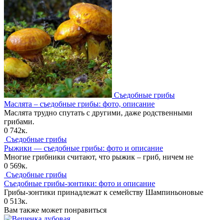
Съедобные грибы
Маслята – съедобные грибы: фото, описание
Маслята трудно спутать с другими, даже родственными
грибами.
0
742к.
Съедобные грибы
Рыжики — съедобные грибы: фото и описание
Многие грибники считают, что рыжик – гриб, ничем не
0
569к.
Съедобные грибы
Съедобные грибы-зонтики: фото и описание
Грибы-зонтики принадлежат к семейству Шампиньоновые
0
513к.
Вам также может понравиться