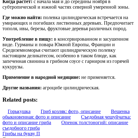
Когда растет:
с начала мая и до середины ноября в
субтропической и южной частях северной умеренной зоны.
Где можно найти:
полевка цилиндрическая встречается на
умирающих и погибших лиственных деревьях. Предпочитает
тополя, ивы, березы, фруктовые деревья различных пород.
Употребление в пищу:
в консервированном и засушенном
виде. Гурманы и повара Южной Европы, Франции и
Средиземноморья считают цилиндрическую полевку
настоящим деликатесом, особенно в таком блюде, как
запеченная свинина в грибном соусе с гарниром из горячей
кукурузы.
Применение в народной медицине:
не применяется.
Другие названия:
агроцибе цилиндрическая.
Related posts:
Горькушка
Гриб козляк: фото, описание
Вешенка
обыкновенная: фото и описание
Съедобная чешуйчатка:
фото и описание гриба
Опенок толстоногий: описание
съедобного гриба
Грибы на букву П