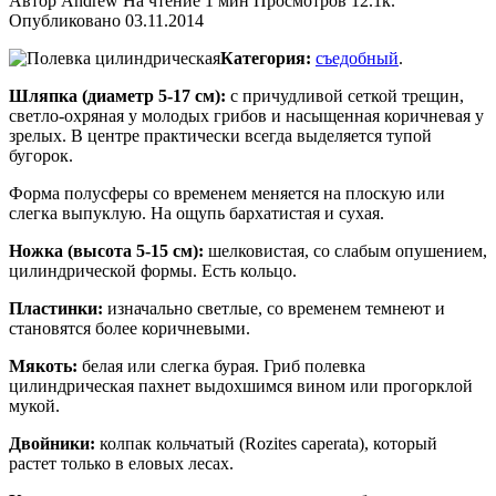
Автор
Andrew
На чтение
1 мин
Просмотров
12.1к.
Опубликовано
03.11.2014
Категория:
съедобный
.
Шляпка (диаметр 5-17 см):
с причудливой сеткой трещин,
светло-охряная у молодых грибов и насыщенная коричневая у
зрелых. В центре практически всегда выделяется тупой
бугорок.
Форма полусферы со временем меняется на плоскую или
слегка выпуклую. На ощупь бархатистая и сухая.
Ножка (высота 5-15 см):
шелковистая, со слабым опушением,
цилиндрической формы. Есть кольцо.
Пластинки:
изначально светлые, со временем темнеют и
становятся более коричневыми.
Мякоть:
белая или слегка бурая. Гриб полевка
цилиндрическая пахнет выдохшимся вином или прогорклой
мукой.
Двойники:
колпак кольчатый (Rozites caperata), который
растет только в еловых лесах.