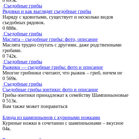
0
895к.
Съедобные грибы
Рядовки и как выглядят съедобные грибы
Наряду с ядовитыми, существует и несколько видов
съедобных рядовок.
0
888к.
Съедобные грибы
Маслята – съедобные грибы: фото, описание
Маслята трудно спутать с другими, даже родственными
грибами.
0
742к.
Съедобные грибы
Рыжики — съедобные грибы: фото и описание
Многие грибники считают, что рыжик – гриб, ничем не
0
569к.
Съедобные грибы
Съедобные грибы-зонтики: фото и описание
Грибы-зонтики принадлежат к семейству Шампиньоновые
0
513к.
Вам также может понравиться
Блюда из шампиньонов с куриными ножками
Куриные ножки в сочетании с шампиньонами – вкусное
0
4к.