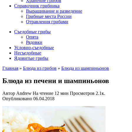
Хранение грибов
Справочник грибника
Выращивание и разведение
Грибные места России
Отравления грибами
Съедобные грибы
Опята
Рядовки
Условно-съедобные
Несъедобные
Ядовитые грибы
Главная
»
Блюда из грибов
»
Блюда из шампиньонов
Блюда из печени и шампиньонов
Автор
Andrew
На чтение
12 мин
Просмотров
2.1к.
Опубликовано
06.04.2018