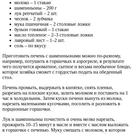
молоко – 1 стакан
шампиньоны – 200 г
лук репчатый – 2 шт.
чеснок – 2 зубчика
мука пшеничная – 2 столовые ложки
бульон говяжий – 1 стакан
масло топленое – 2–3 столовые ложки
лавровый лист – 1–2 шт.
соль – по вкусу
Приготовить печень с шампиньонами можно по-разному,
например, потушить в горшочках в аэрогриле, в результате
чего получится ароматное, сытное и весьма необычное блюдо,
которое хозяйка сможет с гордостью подать на обеденный
стол.
Печень промыть, выдержать в кипятке, снять пленки,
разрезать на плоские куски, залить молоком и поставить на 1
час в холодильник. Затем куски печени вынуть из молока,
нарезать маленькими кусочками, посолить и разложить в
порционные горшочки.
Лук и шампиньоны почистить и очень мелко нарезать,
прожарить 10–15 минут в масле и вместе с маслом выложить
в горшочки с печенью. Муку смешать с молоком, в котором