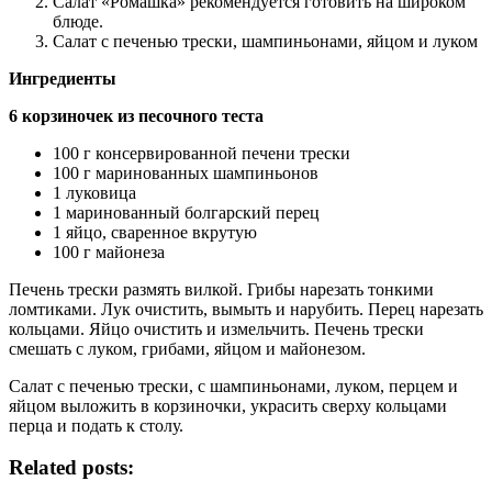
Салат «Ромашка» рекомендуется готовить на широком
блюде.
Салат с печенью трески, шампиньонами, яйцом и луком
Ингредиенты
6 корзиночек из песочного теста
100 г консервированной печени трески
100 г маринованных шампиньонов
1 луковица
1 маринованный болгарский перец
1 яйцо, сваренное вкрутую
100 г майонеза
Печень трески размять вилкой. Грибы нарезать тонкими
ломтиками. Лук очистить, вымыть и нарубить. Перец нарезать
кольцами. Яйцо очистить и измельчить. Печень трески
смешать с луком, грибами, яйцом и майонезом.
Салат с печенью трески, с шампиньонами, луком, перцем и
яйцом выложить в корзиночки, украсить сверху кольцами
перца и подать к столу.
Related posts: