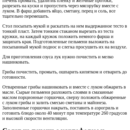
Печень промыть, удалитйь пленку и желчные протоки,
разрезать на куски и пропустить через мясорубку вместе с
луком. В фарш добавить яйцо, сметану, перец и соль, все
тщательно перемешать.
Стол посыпать мукой и раскатать на нем выдержанное тесто в
тонкий пласт. Затем тонким стаканом вырезать из теста
кружки, на каждый кружок положить немного фарша и
защипать края. Подготовленные пельмени выложить на
посыпанный мукой поднос и слегка просушить их на воздухе.
Для приготовления соуса лук нужно почистить и мелко
нашинковать.
Грибы почистить, промыть, ошпарить кипятком и отварить до
готовности.
Отваренные грибы нашинковать и вместе с луком обжарить в
масле. Сырые пельмени разложить слоями в смазанные
маслом порционные горшочки, сверху положить обжаренные
с луком грибы и залить смесью сметаны и майонеза.
Заполненные горшочки накрыть, поставить в аэрогриль и
готовить блюдо около 40 минут при температуре 260 градусов
и высокой скорости вентиляции.