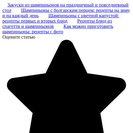
Закуски из шампиньонов на праздничный и повседневный
стол
Шампиньоны с болгарским перцем: рецепты на зиму
и на каждый день
Шампиньоны с цветной капустой:
рецепты первых и вторых блюд
Рецепты блюд из
спагетти и шампиньонов
Как можно приготовить
шампиньоны: рецепты с фото
Оцените статью