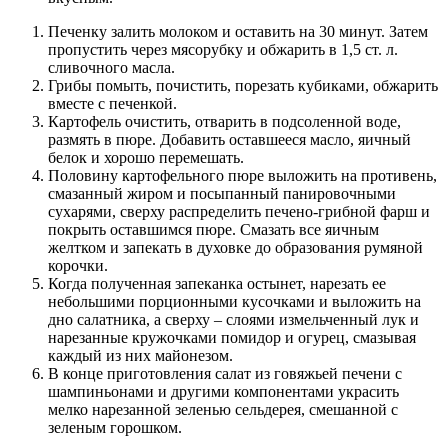
Печенку залить молоком и оставить на 30 минут. Затем
пропустить через мясорубку и обжарить в 1,5 ст. л.
сливочного масла.
Грибы помыть, почистить, порезать кубиками, обжарить
вместе с печенкой.
Картофель очистить, отварить в подсоленной воде,
размять в пюре. Добавить оставшееся масло, яичный
белок и хорошо перемешать.
Половину картофельного пюре выложить на противень,
смазанный жиром и посыпанный панировочными
сухарями, сверху распределить печено-грибной фарш и
покрыть оставшимся пюре. Смазать все яичным
желтком и запекать в духовке до образования румяной
корочки.
Когда полученная запеканка остынет, нарезать ее
небольшими порционными кусочками и выложить на
дно салатника, а сверху – слоями измельченный лук и
нарезанные кружочками помидор и огурец, смазывая
каждый из них майонезом.
В конце приготовления салат из говяжьей печени с
шампиньонами и другими компонентами украсить
мелко нарезанной зеленью сельдерея, смешанной с
зеленым горошком.