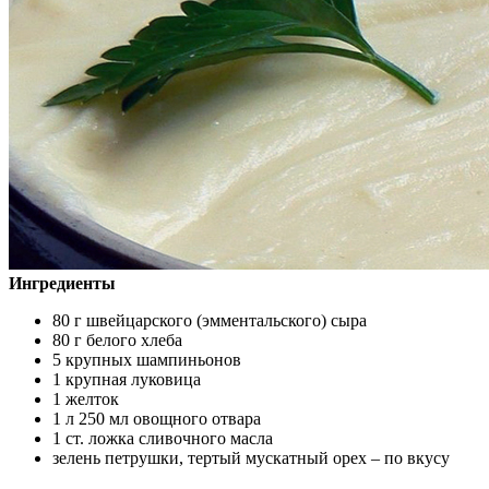
Ингредиенты
80 г швейцарского (эмментальского) сыра
80 г белого хлеба
5 крупных шампиньонов
1 крупная луковица
1 желток
1 л 250 мл овощного отвара
1 ст. ложка сливочного масла
зелень петрушки, тертый мускатный орех – по вкусу