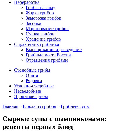
Переработка
Грибы на зиму
Жарка грибов
Заморозка грибов
Засолка
Маринование грибов
Сушка грибов
Хранение грибов
Справочник грибника
Выращивание и разведение
Грибные места России
Отравления грибами
Съедобные грибы
Опята
Рядовки
Условно-съедобные
Несъедобные
Ядовитые грибы
Главная
»
Блюда из грибов
»
Грибные супы
Сырные супы с шампиньонами:
рецепты первых блюд