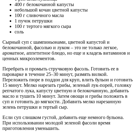
400 г белокочанной капусты
небольшой кочан цветной капусты
100 г сливочного масла
1 пучок петрушки
100 г тертого мягкого сыра
соль
Сырный суп с шампиньонами, цветной капустой и
белокочанной, фасолью и луком – это не только легкое,
ароматное, аппетитное блюдо, но еще и кладезь витаминов и
ценных микроэлементов.
Перебрать и промыть стручковую фасоль. Готовить ее в
пароварке в течение 25–30 минут, размять вилкой.
Переложить пюре в поддон для круп, влить бульон и готовить
15 минут. Мелко нарезать грибы, зеленый лук-порей, головку
репчатого лука, капусту цветную и белокочанную, добавить
масло и тушить 10 минут. Затем овощи и грибы положить в
суп и готовить до мягкости. Добавить мелко нарезанную
зелень петрушки и тертый сыр.
Если суп слишком густой, добавить еще немного бульона.
При использовании молодой зеленой фасоли время
приготовления уменьшить.