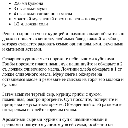
250 мл бульона
3 ст. ложки муки
4 ст. ложки сливочного масла
молотый мускатный орех и перец – по вкусу
1/2 ч. ложки соли
Рецепт сырного супа с курицей и шампиньонами обязательно
должен попасть в копилку любимых блюд каждой хозяйки,
которая старается радовать семью оригинальными, вкусными
и сытными яствами.
Отварное куриное мясо порежьте небольшими кубиками.
Грибы порежьте пластинами, лук нашинкуйте и обжарьте в 2
ст. ложках сливочного масла. Ломтики хлеба обжарьте в 1 ст.
ложке сливочного масла. Муку слегка обжарьте на
оставшемся масле и разбавьте ее смесью из горячего молока и
бульона.
Затем всыпьте тертый сыр, курицу, грибы с луком,
помешивая, быстро прогрейте. Суп посолите, поперчите и
приправьте мускатным орехом. Обжаренный хлеб разложите
по тарелкам и залейте горячим супом.
Ароматный сырный куриный суп с шампиньонами и
гренками пользуется успехом у всей семьи, особенно он