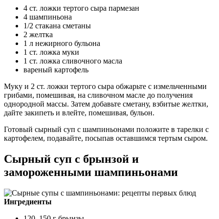
4 ст. ложки тертого сыра пармезан
4 шампиньона
1/2 стакана сметаны
2 желтка
1 л нежирного бульона
1 ст. ложка муки
1 ст. ложка сливочного масла
вареный картофель
Муку и 2 ст. ложки тертого сыра обжарьте с измельченными
грибами, помешивая, на сливочном масле до получения
однородной массы. Затем добавьте сметану, взбитые желтки,
дайте закипеть и влейте, помешивая, бульон.
Готовый сырный суп с шампиньонами положите в тарелки с
картофелем, подавайте, посыпав оставшимся тертым сыром.
Сырный суп с брынзой и
замороженными шампиньонами
Ингредиенты
120–150 г брынзы