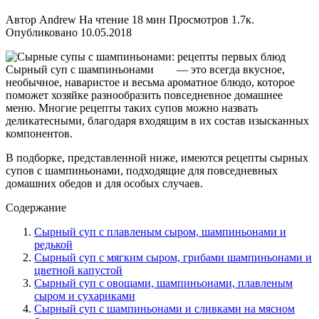
Автор
Andrew
На чтение
18 мин
Просмотров
1.7к.
Опубликовано
10.05.2018
Сырный суп с шампиньонами — это всегда вкусное,
необычное, наваристое и весьма ароматное блюдо, которое
поможет хозяйке разнообразить повседневное домашнее
меню. Многие рецепты таких супов можно назвать
деликатесными, благодаря входящим в их состав изысканных
компонентов.
В подборке, представленной ниже, имеются рецепты сырных
супов с шампиньонами, подходящие для повседневных
домашних обедов и для особых случаев.
Содержание
Сырный суп с плавленым сыром, шампиньонами и
редькой
Сырный суп с мягким сыром, грибами шампиньонами и
цветной капустой
Сырный суп с овощами, шампиньонами, плавленым
сыром и сухариками
Сырный суп с шампиньонами и сливками на мясном