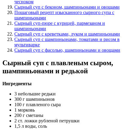
чесноком
Сырный суп с беконом, шампиньонами и овощами
Пошаговый рецепт изысканного сырного супа с
шампиньонами
Сырный суп-пюре с курицей, пармезаном и
шампиньонами
Сырный суп с креветками, луком и шампиньонами
Сырный суп с шампиньонами, томатами и рисом в
мультиварке
Сырный суп с фасолью, шампиньонами и овощами
Сырный суп с плавленым сыром,
шампиньонами и редькой
Ингредиенты
3 небольшие редьки
300 г шампиньонов
100 г плавленого сыра
1 морковь
200 г сметаны
2 ст. ложки рубленой петрушки
1,5 л воды, соль