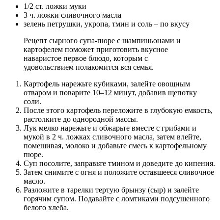
1/2 ст. ложки муки
3 ч. ложки сливочного масла
зелень петрушки, укропа, тмин и соль – по вкусу
Рецепт сырного супа-пюре с шампиньонами и
картофелем поможет приготовить вкусное
наваристое первое блюдо, которым с
удовольствием полакомится вся семья.
Картофель нарежьте кубиками, залейте овощным
отваром и поварите 10–12 минут, добавив щепотку
соли.
После этого картофель переложите в глубокую емкость,
растолките до однородной массы.
Лук мелко нарежьте и обжарьте вместе с грибами и
мукой в 2 ч. ложках сливочного масла, затем влейте,
помешивая, молоко и добавьте смесь к картофельному
пюре.
Суп посолите, заправьте тмином и доведите до кипения.
Затем снимите с огня и положите оставшееся сливочное
масло.
Разложите в тарелки тертую брынзу (сыр) и залейте
горячим супом. Подавайте с ломтиками подсушенного
белого хлеба.