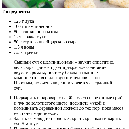
Ингредиенты
125 г лука
100 г шампиньонов
80 г сливочного масла
1 ст. ложка муки
50 г тертого швейцарского сыра
1,5 л воды
соль, гренки
Сырный суп с шампиньонами – звучит аппетитно,
ведь сыр с грибами дает прекрасное сочетание
вкуса и аромата, поэтому блюда из данных
компонентов всегда радуют и очаровывают.
Простым, но очень вкусным является следующий
суп.
Поджарить в пароварке на 30 г масла нарезанные грибы
и лук до золотистого цвета, посыпать мукой и
помешивать деревянной ложкой до тех пор, пока масса
не станет коричневой.
Залить ее холодной водой. Закрыть крышкой и варить
суп 5 минут.
Поджарить тонкие ломтики белого хлеба на сковородке.