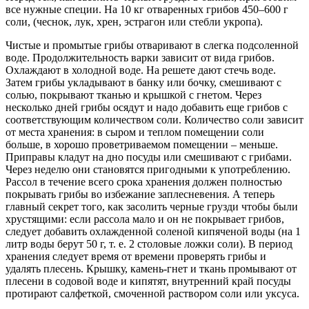
все нужные специи. На 10 кг отваренных грибов 450–600 г
соли, (чеснок, лук, хрен, эстрагон или стебли укропа).
Чистые и промытые грибы отваривают в слегка подсоленной
воде. Продолжительность варки зависит от вида грибов.
Охлаждают в холодной воде. На решете дают стечь воде.
Затем грибы укладывают в банку или бочку, смешивают с
солью, покрывают тканью и крышкой с гнетом. Через
несколько дней грибы осядут и надо добавить еще грибов с
соответствующим количеством соли. Количество соли зависит
от места хранения: в сыром и теплом помещении соли
больше, в хорошо проветриваемом помещении – меньше.
Приправы кладут на дно посуды или смешивают с грибами.
Через неделю они становятся пригодными к употреблению.
Рассол в течение всего срока хранения должен полностью
покрывать грибы во избежание заплесневения. А теперь
главный секрет того, как засолить черные грузди чтобы были
хрустящими: если рассола мало и он не покрывает грибов,
следует добавить охлажденной соленой кипяченой воды (на 1
литр воды берут 50 г, т. е. 2 столовые ложки соли). В период
хранения следует время от времени проверять грибы и
удалять плесень. Крышку, камень-гнет и ткань промывают от
плесени в содовой воде и кипятят, внутренний край посуды
протирают салфеткой, смоченной раствором соли или уксуса.