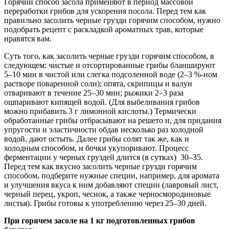
Горячий способ засола применяют в период массовой
переработки грибов для ускорения посола. Перед тем как
правильно засолить черные грузди горячим способом, нужно
подобрать рецепт с раскладкой ароматных трав, которые
нравятся вам.
Суть того, как засолить черные грузди горячим способом, в
следующем: чистые и отсортированные грибы бланшируют
5–10 мин в чистой или слегка подсоленной воде (2–3 %-ном
растворе поваренной соли); опята, скрипицы и валуи
отваривают в течение 25–30 мин; рыжики 2–3 раза
ошпаривают кипящей водой. (Для выбеливания грибов
можно прибавить 3 г лимонной кислоты.) Термически
обработанные грибы отбрасывают на решето и, для придания
упругости и эластичности обдав несколько раз холодной
водой, дают остыть. Далее грибы солят так же, как и
холодным способом, и бочки укупоривают. Процесс
ферментации у черных груздей длится (в сутках) 30–35.
Перед тем как вкусно засолить черные грузди горячим
способом, подберите нужные специи, например, для аромата
и улучшения вкуса к ним добавляют специи (лавровый лист,
черный перец, укроп, чеснок, а также черносмородиновые
листья). Грибы готовы к употреблению через 25–30 дней.
При горячем засоле на 1 кг подготовленных грибов