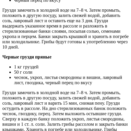
черный перец по вкусу
Грузди замочить в холодной воде на 7–8 ч. Затем промыть,
положить в другую посуду, залить свежей водой, добавить
соль, лавровый лист и оставить еще на 3 дня. Грузди
выдержать указанное время в рассоле и разложить в
стерилизованные банки слоями, посыпая солью, семенами
укропа и перцем. Банки закрыть крышкой и хранить в погребе
или холодильнике. Грибы будут готовы к употреблению через
10 дней.
Черные грузди пряные
1 кг груздей
50 г соли
чеснок, укроп, листья смородины и вишни, лавровый
лист, гвоздика, черный перец по вкусу
Грузди замочить в холодной воде на 7–8 ч. Затем промыть,
положить в другую посуду, залить свежей водой, добавить
соль, лавровый лист и варить 15 мин, снимая пену. Грузди
остудить в рассоле. На дно стерилизованных банок положить
чеснок, гвоздику, перец. Затем выложить остывшие грузди.
Сверху в каждую банку положить укроп, листья смородины,
вишни и 1 ст. л. соли. Залить грибы рассолом и закрыть банки
крышками. Хранить в погребе или холодильнике. Грибы