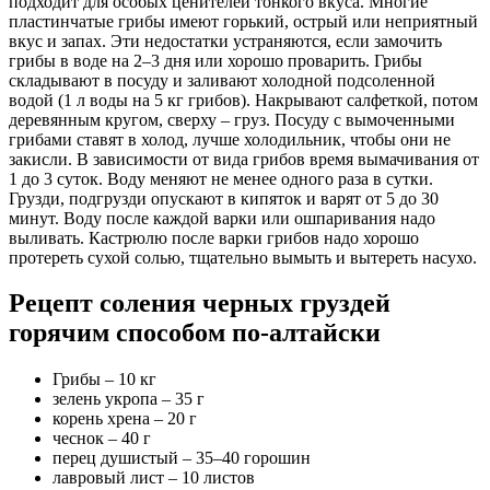
подходит для особых ценителей тонкого вкуса. Многие
пластинчатые грибы имеют горький, острый или неприятный
вкус и запах. Эти недостатки устраняются, если замочить
грибы в воде на 2–3 дня или хорошо проварить. Грибы
складывают в посуду и заливают холодной подсоленной
водой (1 л воды на 5 кг грибов). Накрывают салфеткой, потом
деревянным кругом, сверху – груз. Посуду с вымоченными
грибами ставят в холод, лучше холодильник, чтобы они не
закисли. В зависимости от вида грибов время вымачивания от
1 до 3 суток. Воду меняют не менее одного раза в сутки.
Грузди, подгрузди опускают в кипяток и варят от 5 до 30
минут. Воду после каждой варки или ошпаривания надо
выливать. Кастрюлю после варки грибов надо хорошо
протереть сухой солью, тщательно вымыть и вытереть насухо.
Рецепт соления черных груздей
горячим способом по-алтайски
Грибы – 10 кг
зелень укропа – 35 г
корень хрена – 20 г
чеснок – 40 г
перец душистый – 35–40 горошин
лавровый лист – 10 листов