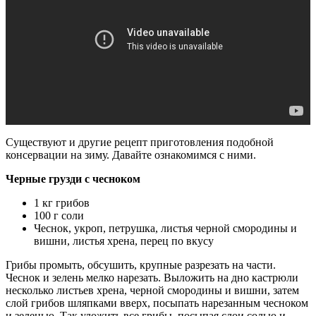
Существуют и другие рецепт приготовления подобной
консервации на зиму. Давайте ознакомимся с ними.
Черные грузди с чесноком
1 кг грибов
100 г соли
Чеснок, укроп, петрушка, листья черной смородины и
вишни, листья хрена, перец по вкусу
Грибы промыть, обсушить, крупные разрезать на части.
Чеснок и зелень мелко нарезать. Выложить на дно кастрюли
несколько листьев хрена, черной смородины и вишни, затем
слой грибов шляпками вверх, посыпать нарезанным чесноком
и зеленью. Так уложить все грибы, посыпая слои солью и