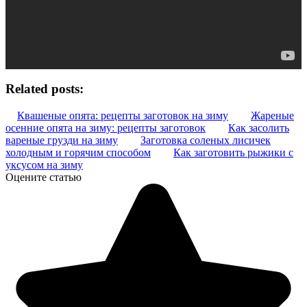
Related posts:
Квашеные опята: рецепты заготовок на зиму
Жареные
осенние опята на зиму: рецепты заготовок
Как засолить
вареные грузди на зиму
Заготовка соленых лисичек
холодным и горячим способом
Как заготовить рыжики с
уксусом на зиму
Оцените статью