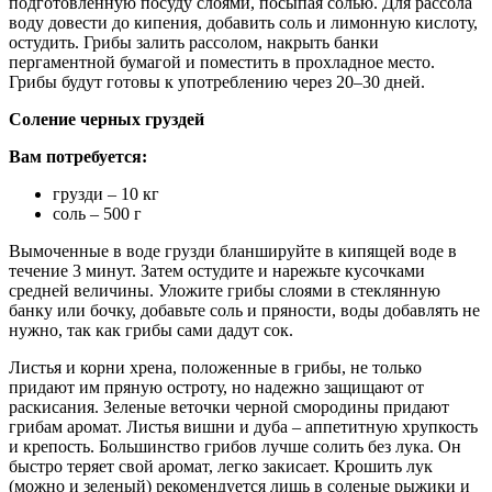
подготовленную посуду слоями, посыпая солью. Для рассола
воду довести до кипения, добавить соль и лимонную кислоту,
остудить. Грибы залить рассолом, накрыть банки
пергаментной бумагой и поместить в прохладное место.
Грибы будут готовы к употреблению через 20–30 дней.
Соление черных груздей
Вам потребуется:
грузди – 10 кг
соль – 500 г
Вымоченные в воде грузди бланшируйте в кипящей воде в
течение 3 минут. Затем остудите и нарежьте кусочками
средней величины. Уложите грибы слоями в стеклянную
банку или бочку, добавьте соль и пряности, воды добавлять не
нужно, так как грибы сами дадут сок.
Листья и корни хрена, положенные в грибы, не только
придают им пряную остроту, но надежно защищают от
раскисания. Зеленые веточки черной смородины придают
грибам аромат. Листья вишни и дуба – аппетитную хрупкость
и крепость. Большинство грибов лучше солить без лука. Он
быстро теряет свой аромат, легко закисает. Крошить лук
(можно и зеленый) рекомендуется лишь в соленые рыжики и