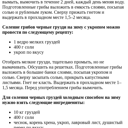
вымыть, вымочить в течение 2 дней, каждый день меняя воду.
Подготовленные грибы выложить в емкость слоями, посыпая
солью и рубленым луком. Сверху прижать гнетом и
выдержать в прохладном месте 1,5–2 месяца.
Соление грибов черные грузди на зиму с укропом можно
провести по следующему рецепту:
1 ведро мелких груздей
400 г соли
укроп по вкусу
Отобрать мелкие грузди, тщательно промыть, но не
вымачивать. Обсушить на решетках. Подготовленные грибы
выложить в большие банки слоями, посыпая укропом и
солью. Сверху засыпать солью, прикрыть капустными
листьями. Гнет не класть. Выдержать в прохладном месте 1–
1,5 месяца. Перед употреблением грибы вымочить.
Для соления черных груздей холодным способом на зиму
нужно взять следующие ингредиеннты:
10 кг груздей
400 г соли
чеснок, корень хрена, укроп, лавровый лист, душистый
перец по вкусу