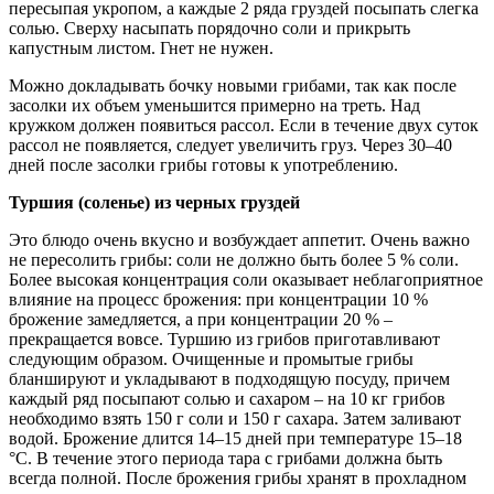
пересыпая укропом, а каждые 2 ряда груздей посыпать слегка
солью. Сверху насыпать порядочно соли и прикрыть
капустным листом. Гнет не нужен.
Можно докладывать бочку новыми грибами, так как после
засолки их объем уменьшится примерно на треть. Над
кружком должен появиться рассол. Если в течение двух суток
рассол не появляется, следует увеличить груз. Через 30–40
дней после засолки грибы готовы к употреблению.
Туршия (соленье) из черных груздей
Это блюдо очень вкусно и возбуждает аппетит. Очень важно
не пересолить грибы: соли не должно быть более 5 % соли.
Более высокая концентрация соли оказывает неблагоприятное
влияние на процесс брожения: при концентрации 10 %
брожение замедляется, а при концентрации 20 % –
прекращается вовсе. Туршию из грибов приготавливают
следующим образом. Очищенные и промытые грибы
бланшируют и укладывают в подходящую посуду, причем
каждый ряд посыпают солью и сахаром – на 10 кг грибов
необходимо взять 150 г соли и 150 г сахара. Затем заливают
водой. Брожение длится 14–15 дней при температуре 15–18
°C. В течение этого периода тара с грибами должна быть
всегда полной. После брожения грибы хранят в прохладном