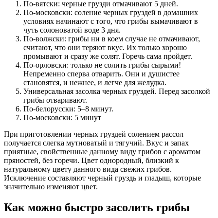
По-вятски: черные грузди отмачивают 5 дней.
По-московски: соление черных груздей в домашних
условиях начинают с того, что грибы вымачивают в
чуть солоноватой воде 3 дня.
По-волжски: грибы ни в коем случае не отмачивают,
считают, что они теряют вкус. Их только хорошо
промывают и сразу же солят. Горечь сама пройдет.
По-орловски: только не солить грибы сырыми!
Непременно сперва отварить. Они и душистее
становятся, и нежнее, и легче для желудка.
Универсальная засолка черных груздей. Перед засолкой
грибы отваривают.
По-белорусски: 5–8 минут.
По-московски: 5 минут
При приготовлении черных груздей солением рассол
получается слегка мутноватый и тягучий. Вкус и запах
приятные, свойственные данному виду грибов с ароматом
пряностей, без горечи. Цвет однородный, близкий к
натуральному цвету данного вида свежих грибов.
Исключение составляют черный груздь и гладыш, которые
значительно изменяют цвет.
Как можно быстро засолить грибы