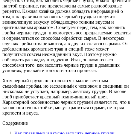
веществ. О том, как засолить черные грузди, можно прочитать
на этой странице, где представлены самые разнообразные
рецепты. Каждая хозяйка должна обладать информацией о
том, как правильно засолить черный груздь и получить
великолепную закуску, обладающую тонким вкусом и
оригинальным ароматом. Советуем перед тем, как засолить
грибы черные грузди, просмотреть все предлагаемые рецепты
и определиться со способом обработки сырья. В некоторых
случаях грибы отвариваются, а в других солятся сырыми. От
добавленных ароматных трав и специй тоже может
получиться совсем неожиданный вкус. Поэтому нужно
соблюдать раскладку продуктов. Итак, знакомьтесь со
способами того, как засолить черные грузди в домашних
условиях, узнавайте тонкости этого процесса.
Хотя черный груздь не относится к малоизвестным
съедобным грибам, но засоленный с чесноком и специями он
нисколько не уступает, например, желтому груздю. В засоле
гриб приобретает красивый темно-вишневый цвет.
Характерной особенностью черных груздей является то, что в
засоле они очень стойки, могут храниться годами, не теряя
крепости и вкуса.
Содержание
Как правильно и вкусно засолить черные грузди