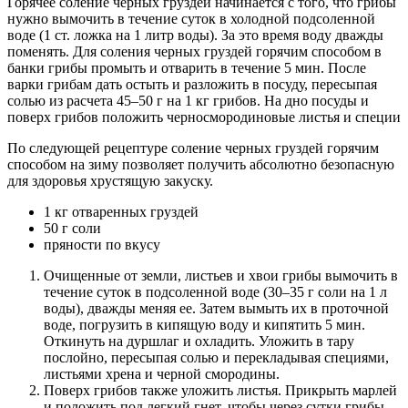
Горячее соление черных груздей начинается с того, что грибы
нужно вымочить в течение суток в холодной подсоленной
воде (1 ст. ложка на 1 литр воды). За это время воду дважды
поменять. Для соления черных груздей горячим способом в
банки грибы промыть и отварить в течение 5 мин. После
варки грибам дать остыть и разложить в посуду, пересыпая
солью из расчета 45–50 г на 1 кг грибов. На дно посуды и
поверх грибов положить черносмородиновые листья и специи
По следующей рецептуре соление черных груздей горячим
способом на зиму позволяет получить абсолютно безопасную
для здоровья хрустящую закуску.
1 кг отваренных груздей
50 г соли
пряности по вкусу
Очищенные от земли, листьев и хвои грибы вымочить в
течение суток в подсоленной воде (30–35 г соли на 1 л
воды), дважды меняя ее. Затем вымыть их в проточной
воде, погрузить в кипящую воду и кипятить 5 мин.
Откинуть на дуршлаг и охладить. Уложить в тару
послойно, пересыпая солью и перекладывая специями,
листьями хрена и черной смородины.
Поверх грибов также уложить листья. Прикрыть марлей
и положить под легкий гнет, чтобы через сутки грибы