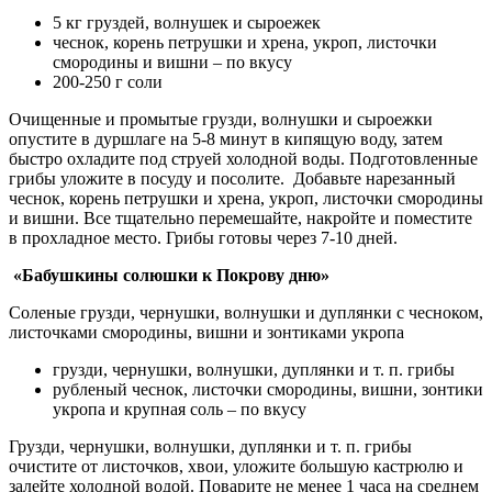
5 кг груздей, волнушек и сыроежек
чеснок, корень петрушки и хрена, укроп, листочки
смородины и вишни – по вкусу
200-250 г соли
Очищенные и промытые грузди, волнушки и сыроежки
опустите в дуршлаге на 5-8 минут в кипящую воду, затем
быстро охладите под струей холодной воды. Подготовленные
грибы уложите в посуду и посолите. Добавьте нарезанный
чеснок, корень петрушки и хрена, укроп, листочки смородины
и вишни. Все тщательно перемешайте, накройте и поместите
в прохладное место. Грибы готовы через 7-10 дней.
«Бабушкины солюшки к Покрову дню»
Соленые грузди, чернушки, волнушки и дуплянки с чесноком,
листочками смородины, вишни и зонтиками укропа
грузди, чернушки, волнушки, дуплянки и т. п. грибы
рубленый чеснок, листочки смородины, вишни, зонтики
укропа и крупная соль – по вкусу
Грузди, чернушки, волнушки, дуплянки и т. п. грибы
очистите от листочков, хвои, уложите большую кастрюлю и
залейте холодной водой. Поварите не менее 1 часа на среднем