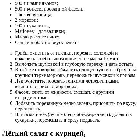
500 г шампиньонов;
500 г консервированной фасоли;
1 белая луковица;
2 моркови;
100 г сухариков;
Майонез – для заливки;
Масло растительное;
Соль и любая по вкусу зелень.
Грибы очистить от плёнки, порезать соломкой и
обжарить в небольшом количестве масла 15 мин.
Выложить шумовкой в глубокую тарелку и дать остыть.
В той же сковороде обжарить очищенную и натёртую на
крупной тёрке морковь, переложить шумовкой к грибам.
Лук очистить, порезать тонкими четвертинками,
всыпать в грибы с морковью.
Фасоль слить от жидкости, смешать с другими
ингредиентами.
Добавить порезанную мелко зелень, присолить по вкусу,
перемешать.
Влить майонез (лучше брать обезжиренный), добавить
сухарики, перемешать и сразу подавать.
Лёгкий салат с курицей,