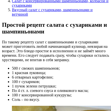
Салат с консервированными шампиньонами, колбасой и
сухариками
Вкусный салат с сухариками, шампиньонами и
ветчиной
Простой рецепт салата с сухариками и
шампиньонами
По такому рецепту салат с шампиньонами и сухариками
может приготовить любой начинающий кулинар, невзирая на
возраст. Это блюдо простое в исполнении и не займёт много
времени. Его следует подавать сразу, чтобы сухарики остались
хрустящими, не впитав в себя заправку.
500 г свежих шампиньонов;
1 красная луковица;
6 отварных картофелин;
100 г сухариков;
1 пучок зелени петрушки;
По 4 ст. л. соевого соуса и оливкового масла;
100 г консервированной кукурузы;
Соль – по вкусу.