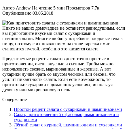
Автор
Andrew
На чтение
5 мин
Просмотров
7.7к.
Опубликовано
03.05.2018
Никто из ваших домочадцев не останется равнодушным, если
вы приготовите вкусный салат с сухариками и
шампиньонами. Многие любят употреблять плодовые тела в
пищу, поэтому с их появлением на столе тарелка вмиг
становится пустой, особенно это касается салата.
Предлагаемые рецепты салатов достаточно простые в
приготовлении, очень вкусные и сытные. Грибы можно
использовать свежие, маринованные и жареные. А вот
сухарики лучше брать со вкусом чеснока или бекона, что
усилит пикантность салата. Если есть возможность, то
приготовьте сухарики в домашних условиях, используя
духовку или микроволновую печь.
Содержание
Простой рецепт салата с сухариками и шампиньонами
Салат, приготовленный с фасолью, шампиньонами и
сухариками
Лёгкий салат с курицей, шампиньонами и сухариками