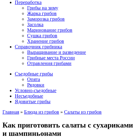
Переработка
Грибы на зиму
Жарка грибов
Заморозка грибов
Засолка
Маринование грибов
Сушка грибов
Хранение грибов
Справочник грибника
Выращивание и разведение
Грибные места России
Отравления грибами
Съедобные грибы
Опята
Рядовки
Условно-съедобные
Несъедобные
Ядовитые грибы
Главная
»
Блюда из грибов
»
Салаты из грибов
Как приготовить салаты с сухариками
и шампиньонами