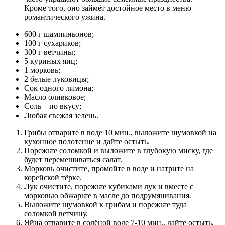
Кроме того, оно займёт достойное место в меню
романтического ужина.
600 г шампиньонов;
100 г сухариков;
300 г ветчины;
5 куриных яиц;
1 морковь;
2 белые луковицы;
Сок одного лимона;
Масло оливковое;
Соль – по вкусу;
Любая свежая зелень.
Грибы отварите в воде 10 мин., выложите шумовкой на
кухонное полотенце и дайте остыть.
Порежьте соломкой и выложите в глубокую миску, где
будет перемешиваться салат.
Морковь очистите, промойте в воде и натрите на
корейской тёрке.
Лук очистите, порежьте кубиками лук и вместе с
морковью обжарьте в масле до подрумянивания.
Выложите шумовкой к грибам и порежьте туда
соломкой ветчину.
Яйца отварите в солёной воде 7-10 мин., дайте остыть,