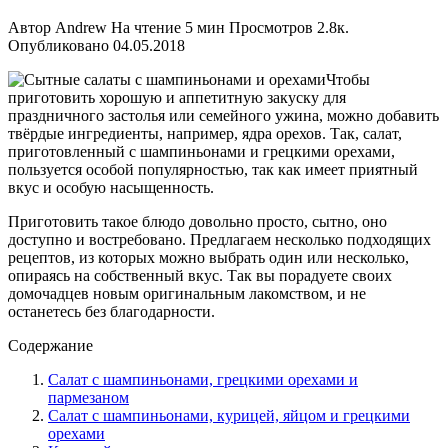
Автор
Andrew
На чтение
5 мин
Просмотров
2.8к.
Опубликовано
04.05.2018
Чтобы
приготовить хорошую и аппетитную закуску для
праздничного застолья или семейного ужина, можно добавить
твёрдые ингредиенты, например, ядра орехов. Так, салат,
приготовленный с шампиньонами и грецкими орехами,
пользуется особой популярностью, так как имеет приятный
вкус и особую насыщенность.
Приготовить такое блюдо довольно просто, сытно, оно
доступно и востребовано. Предлагаем несколько подходящих
рецептов, из которых можно выбрать один или несколько,
опираясь на собственный вкус. Так вы порадуете своих
домочадцев новым оригинальным лакомством, и не
останетесь без благодарности.
Содержание
Салат с шампиньонами, грецкими орехами и
пармезаном
Салат с шампиньонами, курицей, яйцом и грецкими
орехами