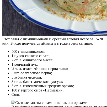
Этот салат с шампиньонами и орехами готовят всего за 15-20
мин. Блюдо получается лёгким и в тоже время сытным.
500 г шампиньонов;
1 пучок свежего салата;
2 ст. л. оливкового масла;
1 репчатый лук;
½ ч. л. измельчённого перца чили;
3 шт. болгарского перца;
3 зубчика чеснока;
3 ст. л. бальзамического уксуса;
5 ст. л. измельчённых грецких орехов;
100 г тёртого сыра «Пармезан»;
Соль.
В глубокой сковороде разогреть оливковое масло, вылож