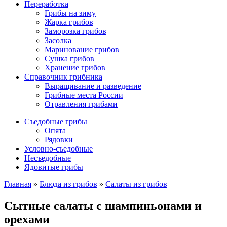
Переработка
Грибы на зиму
Жарка грибов
Заморозка грибов
Засолка
Маринование грибов
Сушка грибов
Хранение грибов
Справочник грибника
Выращивание и разведение
Грибные места России
Отравления грибами
Съедобные грибы
Опята
Рядовки
Условно-съедобные
Несъедобные
Ядовитые грибы
Главная
»
Блюда из грибов
»
Салаты из грибов
Сытные салаты с шампиньонами и
орехами