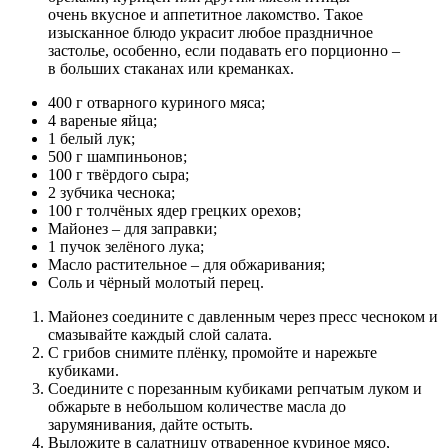
очень вкусное и аппетитное лакомство. Такое
изысканное блюдо украсит любое праздничное
застолье, особенно, если подавать его порционно –
в больших стаканах или креманках.
400 г отварного куриного мяса;
4 вареные яйца;
1 белый лук;
500 г шампиньонов;
100 г твёрдого сыра;
2 зубчика чеснока;
100 г толчёных ядер грецких орехов;
Майонез – для заправки;
1 пучок зелёного лука;
Масло растительное – для обжаривания;
Соль и чёрный молотый перец.
Майонез соедините с давленным через пресс чесноком и
смазывайте каждый слой салата.
С грибов снимите плёнку, промойте и нарежьте
кубиками.
Соедините с порезанным кубиками репчатым луком и
обжарьте в небольшом количестве масла до
зарумянивания, дайте остыть.
Выложите в салатницу отваренное куриное мясо,