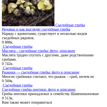
Съедобные грибы
Рядовки и как выглядят съедобные грибы
Наряду с ядовитыми, существует и несколько видов
съедобных рядовок.
0
888к.
Съедобные грибы
Маслята – съедобные грибы: фото, описание
Маслята трудно спутать с другими, даже родственными
грибами.
0
742к.
Съедобные грибы
Рыжики — съедобные грибы: фото и описание
Многие грибники считают, что рыжик – гриб, ничем не
0
569к.
Съедобные грибы
Съедобные грибы-зонтики: фото и описание
Грибы-зонтики принадлежат к семейству Шампиньоновые
0
513к.
Вам также может понравиться