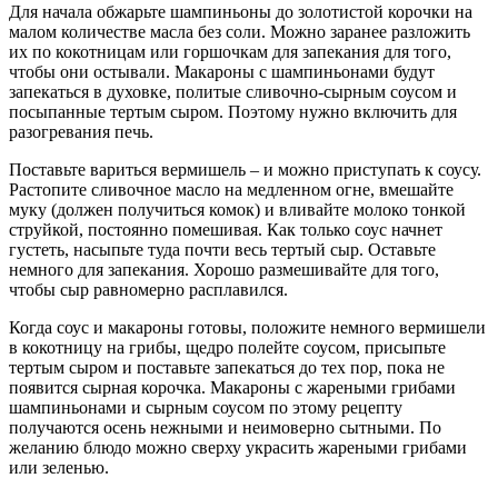
Для начала обжарьте шампиньоны до золотистой корочки на
малом количестве масла без соли. Можно заранее разложить
их по кокотницам или горшочкам для запекания для того,
чтобы они остывали. Макароны с шампиньонами будут
запекаться в духовке, политые сливочно-сырным соусом и
посыпанные тертым сыром. Поэтому нужно включить для
разогревания печь.
Поставьте вариться вермишель – и можно приступать к соусу.
Растопите сливочное масло на медленном огне, вмешайте
муку (должен получиться комок) и вливайте молоко тонкой
струйкой, постоянно помешивая. Как только соус начнет
густеть, насыпьте туда почти весь тертый сыр. Оставьте
немного для запекания. Хорошо размешивайте для того,
чтобы сыр равномерно расплавился.
Когда соус и макароны готовы, положите немного вермишели
в кокотницу на грибы, щедро полейте соусом, присыпьте
тертым сыром и поставьте запекаться до тех пор, пока не
появится сырная корочка. Макароны с жареными грибами
шампиньонами и сырным соусом по этому рецепту
получаются осень нежными и неимоверно сытными. По
желанию блюдо можно сверху украсить жареными грибами
или зеленью.