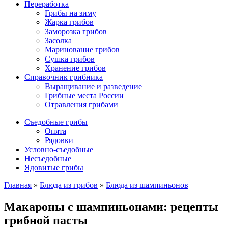
Переработка
Грибы на зиму
Жарка грибов
Заморозка грибов
Засолка
Маринование грибов
Сушка грибов
Хранение грибов
Справочник грибника
Выращивание и разведение
Грибные места России
Отравления грибами
Съедобные грибы
Опята
Рядовки
Условно-съедобные
Несъедобные
Ядовитые грибы
Главная
»
Блюда из грибов
»
Блюда из шампиньонов
Макароны с шампиньонами: рецепты
грибной пасты