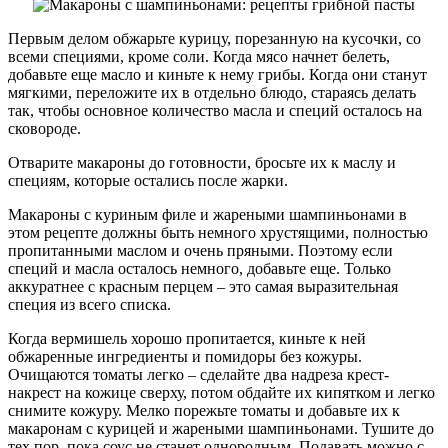
Первым делом обжарьте курицу, порезанную на кусочки, со
всеми специями, кроме соли. Когда мясо начнет белеть,
добавьте еще масло и киньте к нему грибы. Когда они станут
мягкими, переложите их в отдельно блюдо, стараясь делать
так, чтобы основное количество масла и специй осталось на
сковороде.
Отварите макароны до готовности, бросьте их к маслу и
специям, которые остались после жарки.
Макароны с куриным филе и жареными шампиньонами в
этом рецепте должны быть немного хрустящими, полностью
пропитанными маслом и очень пряными. Поэтому если
специй и масла осталось немного, добавьте еще. Только
аккуратнее с красным перцем – это самая выразительная
специя из всего списка.
Когда вермишель хорошо пропитается, киньте к ней
обжаренные ингредиенты и помидоры без кожуры.
Очищаются томаты легко – сделайте два надреза крест-
накрест на кожице сверху, потом обдайте их кипятком и легко
снимите кожуру. Мелко порежьте томаты и добавьте их к
макаронам с курицей и жареными шампиньонами. Тушите до
тех пор, пока соус не станет однородным. Подавать можно с