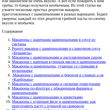
или майонезом не очень вкусно. А вот если пожарить к ним
грибы, то блюдо получится необычным. Из этой статьи вы
узнаете несколько простых рецептов макарон,
приготовленных с шампиньонами в разных вариациях. Будьте
уверены: каждый из этих рецептов грибной пасты по-своему
вкусен и необычен.
Содержание
Макароны с жареными шампиньонами в соусе из
сметаны
Рецепт макарон с шампиньонами в сливочном соусе
«Бешамель»
Макароны с шампиньонами и расплавленным сыром
Макароны с вареным куриным мясом и шампиньонами
Макароны и шампиньоны, тушеные со сливками в
мультиварке
Макароны с шампиньонами и беконом в сливках а-ля
«Карбонара»
Макароны с шампиньонами и свежими помидорами
Макароны по-флотски с обжаренным фаршем и
шампиньонами
Макароны с шампиньонами и креветками
Макароны с куриным филе и шампиньонами: как
приготовить пасту с курицей на сковороде