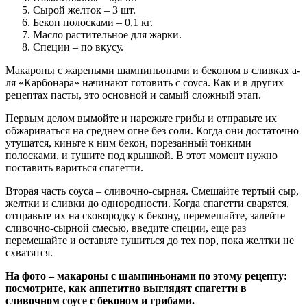
Сырой желток – 3 шт.
Бекон полосками – 0,1 кг.
Масло растительное для жарки.
Специи – по вкусу.
Макароны с жареными шампиньонами и беконом в сливках а-
ля «Карбонара» начинают готовить с соуса. Как и в других
рецептах пасты, это основной и самый сложный этап.
Первым делом вымойте и нарежьте грибы и отправьте их
обжариваться на среднем огне без соли. Когда они достаточно
утушатся, киньте к ним бекон, порезанный тонкими
полосками, и тушите под крышкой. В этот момент нужно
поставить вариться спагетти.
Вторая часть соуса – сливочно-сырная. Смешайте тертый сыр,
желтки и сливки до однородности. Когда спагетти сварятся,
отправьте их на сковородку к бекону, перемешайте, залейте
сливочно-сырной смесью, введите специи, еще раз
перемешайте и оставьте тушиться до тех пор, пока желтки не
схватятся.
На фото – макароны с шампиньонами по этому рецепту:
посмотрите, как аппетитно выглядят спагетти в
сливочном соусе с беконом и грибами.